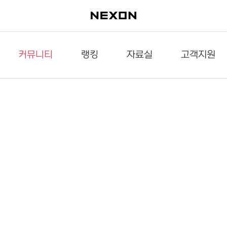
커뮤니티
랭킹
자료실
고객지원
이슈게시판
던전랭킹
다운로드
문의하기
공략게시판
대전랭킹
멀티미디어
신고하기
거래게시판
점령전랭킹
갤러리
건의하기
밸런스토론장
엘타입
보안센터
UCC게시판
작가연재만화