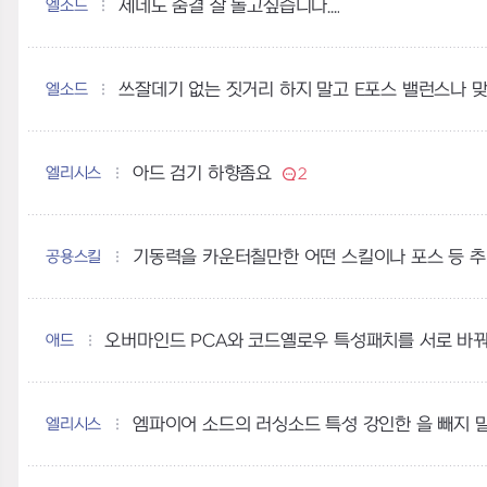
엘소드
제네도 숨결 잘 돌고싶습니다....
엘소드
쓰잘데기 없는 짓거리 하지 말고 E포스 밸런스나 
엘리시스
아드 검기 하향좀요
2
공용스킬
기동력을 카운터칠만한 어떤 스킬이나 포스 등 
애드
오버마인드 PCA와 코드옐로우 특성패치를 서로 바
엘리시스
엠파이어 소드의 러싱소드 특성 강인한 을 빼지 말