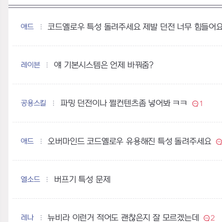
애드
코드옐로우 특성 돌려주세요 제발 던전 너무 힘들어
레이븐
얘 기본시스템은 언제 바꿔줌?
공용스킬
파밍 던전이나 쩔컨텐츠좀 넣어봐 ㅋㅋ
1
애드
오버마인드 코드옐로우 유용해진 특성 돌려주세요
엘소드
버프기 특성 문제
레나
뉴비라 이런거 적어도 괜찮은지 잘 모르겠는데
2