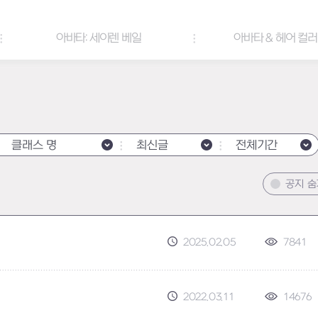
아바타: 세이렌 베일
아바타 & 헤어 컬러 팔레트
클래스 명
최신글
전체기간
공지 
2025.02.05
7841
2022.03.11
14676