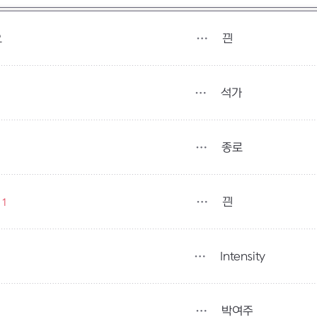
끤
요
석가
종로
끤
1
Intensity
박여주