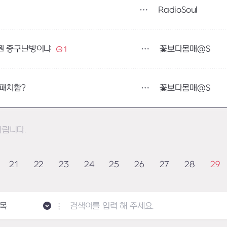
RadioSoul
꽃보다몸매@S
 뭔 중구난방이냐
1
꽃보다몸매@S
 패치함?
바랍니다.
21
22
23
24
25
26
27
28
29
목