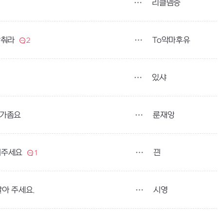
리클뎀증
To악마후유
맞춰라
2
있샤
룬재앙
추가좀요
끤
꿔주세요
1
시영
아 주세요.