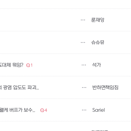
룬재앙
슈슈뮤
석가
도대체 뭐임?
1
반하면책임짐
죄송한데 나엠 포티 파괴로 바꾸실 거면 룬마 제네의 광염 압도도 파괴로 바꿔주심 안되나요?
Sariel
사리엘 저번밸패와 이번밸패 후기겸의견+) 사리엘은 왤케 버프가 보수적인가요
4