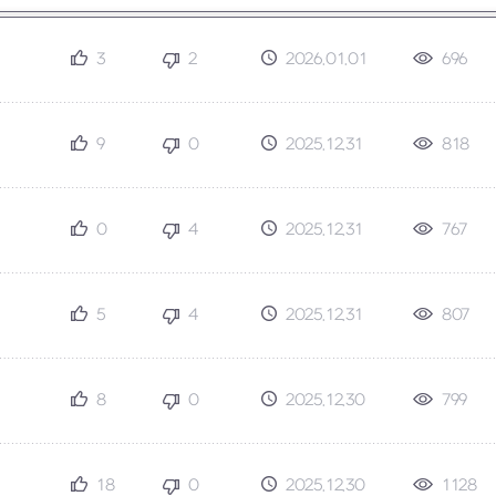
3
2
2026.01.01
696
9
0
2025.12.31
818
0
4
2025.12.31
767
5
4
2025.12.31
807
8
0
2025.12.30
799
18
0
2025.12.30
1128