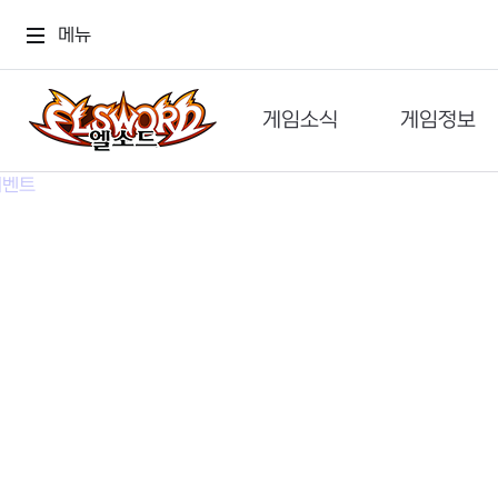
메뉴
게임소식
게임정보
공지사항
세계관
GM메가폰
캐릭터
이벤트 & 캐시샵
가이드
보도자료