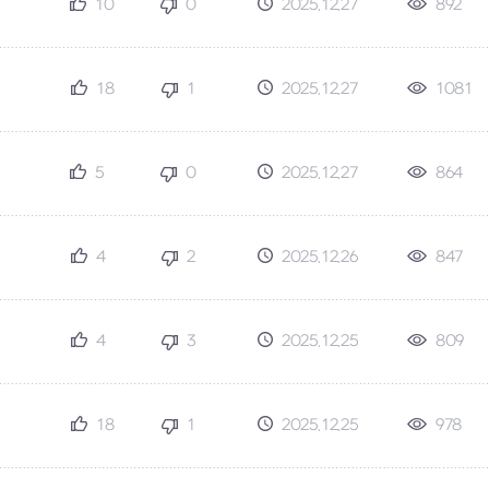
10
0
2025.12.27
892
18
1
2025.12.27
1081
5
0
2025.12.27
864
4
2
2025.12.26
847
4
3
2025.12.25
809
18
1
2025.12.25
978