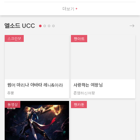
더보기
엘소드 UCC
스크린샷
팬아트
썸머 마리나 아바타 레나&아라
사랑하는 여왕님
츄뿡
존엄하신여왕
작성자:
작성자:
동영상
팬카툰