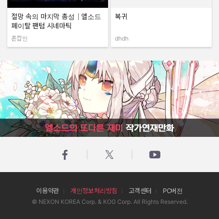
절망 속의 마지막 총성｜엘소드
복귀
페이탈 팬텀 시네마틱
존깝인
dhdh
작성자:
작성자:
엘소드의 또다른 재미 작가연재만화
이용약관
개인정보처리방침
고객센터
PC버전
© NEXON KOREA Corp. & KOG Corp. All Rights Reserved.