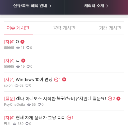
신규/복귀 혜택 안내
캐릭터 소개
엘소드 커뮤니티
이슈 게시판
공략 게시판
거래 게시판
O
[자유]
[
55665
11
0
55
작성자:
조회수:
추천수:
작
조
추
[자유]
ㄴ
[
55665
19
0
장
작성자:
조회수:
추천수:
작
조
추
1
[자유]
Windows 10이 연장
[
댓글수:
spion
62
0
유
작성자:
조회수:
추천수:
작
조
추
2
[질문]
레나 아네모스 시작한 복귀?뉴비유저인데 질문요!
[
댓글수:
PsyCheDeila
55
0
그
작성자:
조회수:
추천수:
작
조
추
1
현재 자게 상태가 그냥 ㄷㄷ
[자유]
[
댓글수:
범초
589
0
Q
작성자:
조회수:
추천수:
작
조
추