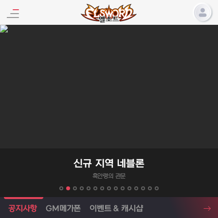
엘소드 프로모션
신규 지역 네블론
흑안령의 관문
엘소드 소식
공지사항
GM메가폰
이벤트 & 캐시샵