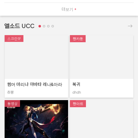
더보기
엘소드 UCC
스크린샷
팬카툰
썸머 마리나 아바타 레나&아라
복귀
츄뿡
dhdh
작성자:
작성자:
동영상
팬아트