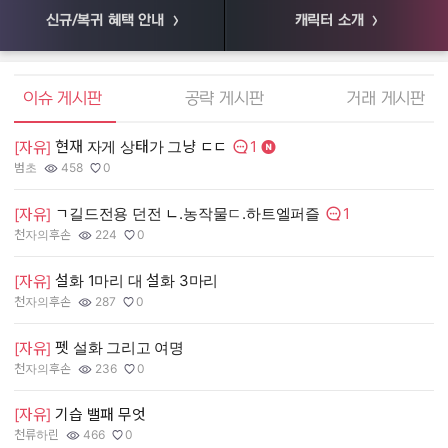
신규/복귀 혜택 안내
캐릭터 소개
엘소드 커뮤니티
이슈 게시판
공략 게시판
거래 게시판
1
현재 자게 상태가 그냥 ㄷㄷ
[
[자유]
댓글수:
범초
458
0
55
작성자:
조회수:
추천수:
작
조
추
1
ㄱ길드전용 던전 ㄴ.농작물ㄷ.하트엘퍼즐
[
[자유]
댓글수:
천자의후손
224
0
장
작성자:
조회수:
추천수:
작
조
추
설화 1마리 대 설화 3마리
[
[자유]
천자의후손
287
0
유
작성자:
조회수:
추천수:
작
조
추
펫 설화 그리고 여명
[
[자유]
그
천자의후손
236
0
작
조
추
작성자:
조회수:
추천수:
[
[자유]
기습 밸패 무엇
천류하린
466
0
Q
작성자:
조회수:
추천수:
작
조
추