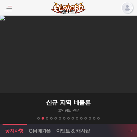
엘소드 프로모션
신규 지역 네블론
흑안령의 관문
엘소드 소식
공지사항
GM메가폰
이벤트 & 캐시샵