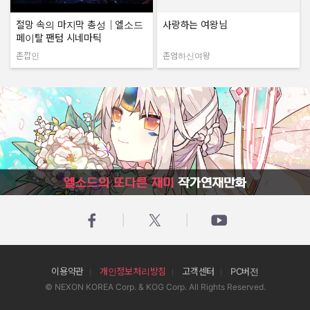
절망 속의 마지막 총성｜엘소드
사랑하는 여왕님
페이탈 팬텀 시네마틱
존깝인
존엄하신여왕
작성자:
작성자:
엘소드의 또다른 재미 작가연재만화
이용약관
개인정보처리방침
고객센터
PC버전
© NEXON KOREA Corp. & KOG Corp. All Rights Reserved.