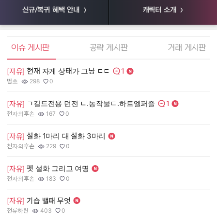
신규/복귀 혜택 안내
캐릭터 소개
엘소드 커뮤니티
이슈 게시판
공략 게시판
거래 게시판
1
현재 자게 상태가 그냥 ㄷㄷ
[
[자유]
댓글수:
범초
298
0
55
작성자:
조회수:
추천수:
작
조
추
1
ㄱ길드전용 던전 ㄴ.농작물ㄷ.하트엘퍼즐
[
[자유]
댓글수:
천자의후손
167
0
장
작성자:
조회수:
추천수:
작
조
추
설화 1마리 대 설화 3마리
[
[자유]
천자의후손
229
0
유
작성자:
조회수:
추천수:
작
조
추
펫 설화 그리고 여명
[
[자유]
그
천자의후손
183
0
작
조
추
작성자:
조회수:
추천수:
[
[자유]
기습 밸패 무엇
천류하린
403
0
Q
작성자:
조회수:
추천수:
작
조
추