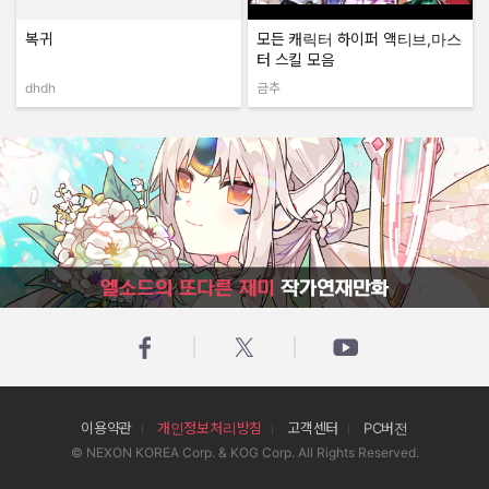
복귀
모든 캐릭터 하이퍼 액티브,마스
터 스킬 모음
dhdh
금추
작성자:
작성자:
엘소드의 또다른 재미 작가연재만화
이용약관
개인정보처리방침
고객센터
PC버전
© NEXON KOREA Corp. & KOG Corp. All Rights Reserved.