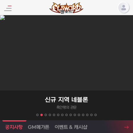
엘소드 프로모션
신규 지역 네블론
흑안령의 관문
엘소드 소식
공지사항
GM메가폰
이벤트 & 캐시샵