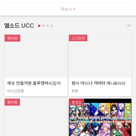
더보기
엘소드 UCC
팬아트
스크린샷
새로 만들어본 블루헨머리장식
썸머 마리나 아바타 레나&아라
아인산칼륨
츄뿡
작성자:
작성자:
팬카툰
동영상