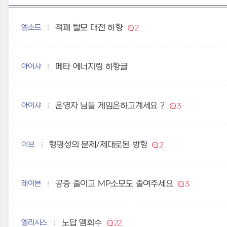
엘소드
적폐 탈모 대전 하향
2
아이샤
메타 에너지링 하향글
아이샤
운영자 님들 게임은하고계세요 ?
3
이브
형평성의 문제/제대로된 방향
2
레이븐
공증 줄이고 MP소모도 줄여주세요
3
엘리시스
노답 엠회수
22