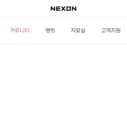
커뮤니티
랭킹
자료실
고객지원
이슈게시판
던전랭킹
다운로드
문의하기
공략게시판
대전랭킹
멀티미디어
신고하기
거래게시판
점령전랭킹
갤러리
건의하기
밸런스토론장
엘타입
보안센터
UCC게시판
작가연재만화