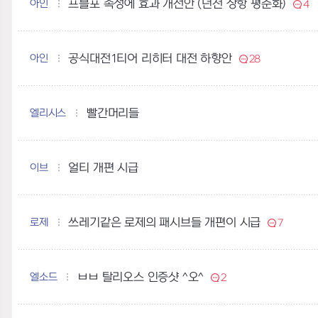
아인
프블포 속성에 효과 개선안 (던전 상항 평준화)
4
아인
공식대전1티어 리히터 대전 하향안
28
엘리시스
빨간머리들
이브
얼티 개편 시급
로제
쓰레기같은 로제의 패시브들 개편이 시급
7
엘소드
ㅂㅂ 탈리오스 인증샷 ^오^
2