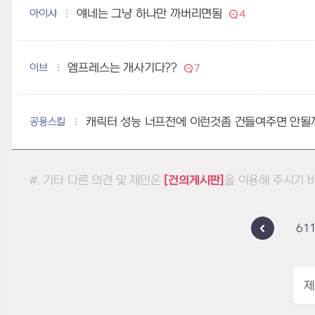
아이샤
얘네는 그냥 하나만 까버리면됨
4
이브
엠프레스는 개사기다??
7
공용스킬
캐릭터 성능 너프전에 이런것좀 건들여주면 안될까
#. 기타 다른 의견 및 제안은
[건의게시판]
을 이용해 주시기 
61
제