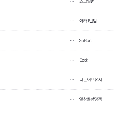
쇼크빌런
아라1번임
SoRon
Ezck
나는이브유저
엘창벨붕망겜