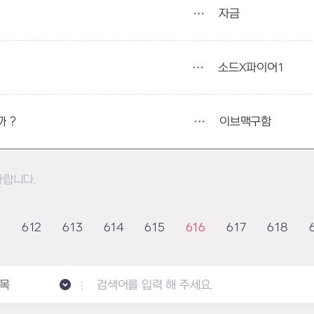
자금
소드X파이어1
이브맥구함
 ?
바랍니다.
1
612
613
614
615
616
617
618
목