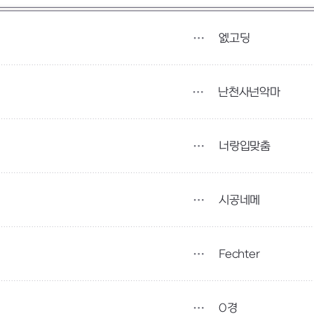
엜고딩
난천사넌악마
너랑입맞춤
시공네메
Fechter
0경