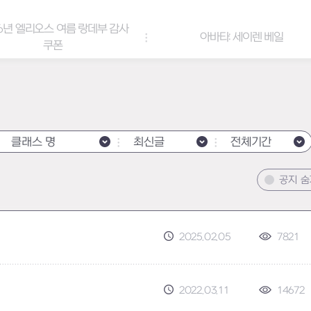
감사
아바타: 세이렌 베일
아바타 & 헤
클래스 명
최신글
전체기간
공지 
2025.02.05
7821
2022.03.11
14672