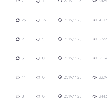
7
1
2019.11.25
3425
26
29
2019.11.25
4297
9
5
2019.11.25
3229
5
0
2019.11.25
3024
11
0
2019.11.25
3309
8
0
2019.11.25
3443