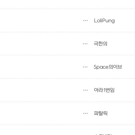
LoliPung
극한의
Space의이브
아라1번임
파탈릭