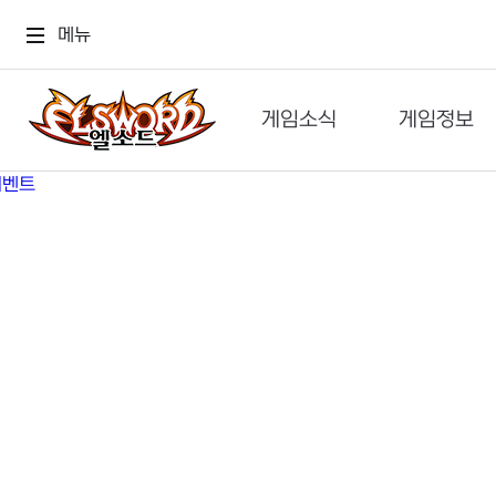
메뉴
게임소식
게임정보
공지사항
세계관
GM메가폰
캐릭터
이벤트 & 캐시샵
가이드
보도자료