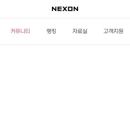
커뮤니티
랭킹
자료실
고객지원
이슈게시판
던전랭킹
다운로드
문의하기
공략게시판
대전랭킹
멀티미디어
신고하기
거래게시판
점령전랭킹
갤러리
건의하기
밸런스토론장
엘타입
보안센터
UCC게시판
작가연재만화