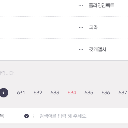
플라잉임퍡트
긔라
갓캐엘시
바랍니다.
631
632
633
634
635
636
637
목