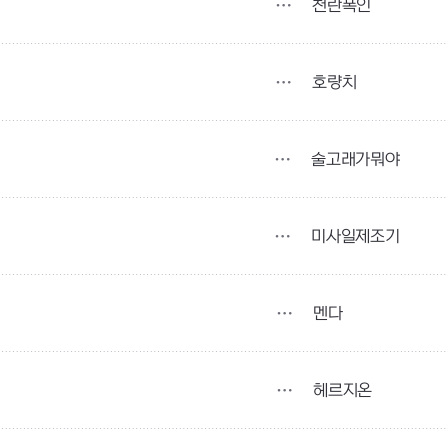
천란폭인
호량치
술고래가뭐야
미사일제조기
멘다
헤르지온
5