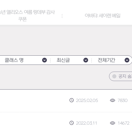
6년 엘리오스 여름 랑데부 감사
아바타: 세이렌 베일
쿠폰
클래스 명
최신글
전체기간
공지 
2025.02.05
7830
2022.03.11
14672