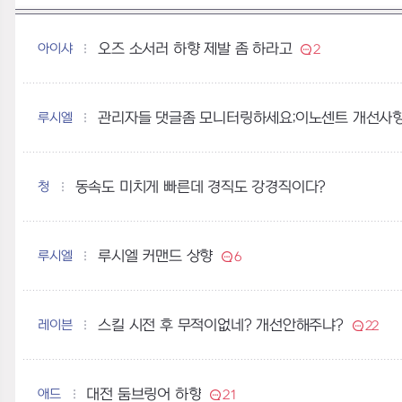
아이샤
오즈 소서러 하향 제발 좀 하라고
2
루시엘
관리자들 댓글좀 모니터링하세요;이노센트 개선사
청
동속도 미치게 빠른데 경직도 강경직이다?
루시엘
루시엘 커맨드 상향
6
레이븐
스킬 시전 후 무적이없네? 개선안해주냐?
22
애드
대전 둠브링어 하향
21