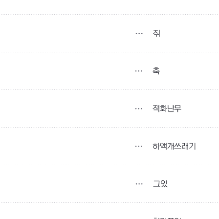
짂
축
적화난무
하액개쓰래기
그있