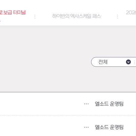
로 보급 터미널
202
하이반의 엑사스케일 패스
트
전체
엘소드 운영팀
엘소드 운영팀