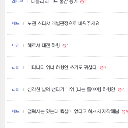
레이븐
데들리 레이드 쿨감 증가
2
애드
노첸 스더샤 개별판정으로 바꿔주세요
아인
헤르셔 대전 하향
1
라비
이터니티 위너 하향안 쓰기도 귀찮다.
7
라비
심각한 날먹 선타기 이위 [나는 돌이야] 하향안
4
애드
갤럭시는 있는데 퀵실이 없다고 하셔서 제작해봄