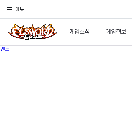
메뉴
게임소식
게임정보
공지사항
세계관
GM메가폰
캐릭터
이벤트 & 캐시샵
가이드
보도자료