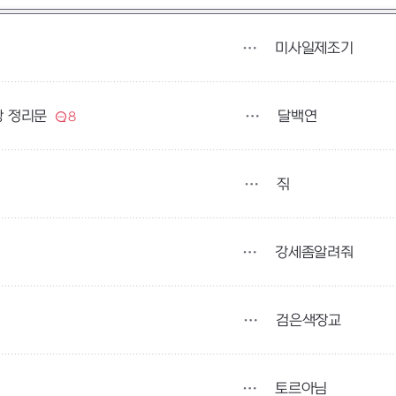
미사일제조기
달백연
항 정리문
8
짂
강세좀알려줘
검은색장교
토르아님