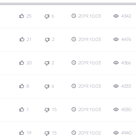
25
6
2019.10.03
4342
21
2
2019.10.03
4476
20
2
2019.10.03
4366
8
6
2019.10.03
4333
1
15
2019.10.03
4530
19
15
2019.10.02
4940