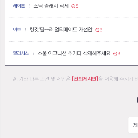
레이븐
소닉 슬래시 삭제
5
이브
킹갓'딜--러'얼티메이트 개선안
3
엘리시스
소울 이그니션 추가타 삭제해주세요
3
#. 기타 다른 의견 및 제안은
[건의게시판]
을 이용해 주시기 
제