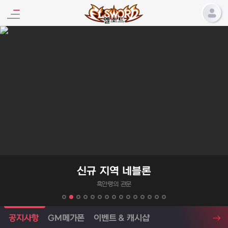
엘소드 프로모션
신규 지역 네블론
엑사스케일 증
흑안령의 관문
엘소드 소식
공지사항
GM메가폰
이벤트 & 캐시샵