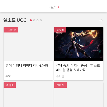
더보기
엘소드 UCC
스크린샷
동영상
썸머 마리나 아바타 레나&아라
절망 속의 마지막 총성｜엘소드
페이탈 팬텀 시네마틱
츄뿡
존깝인
작성자:
작성자:
팬카툰
팬아트