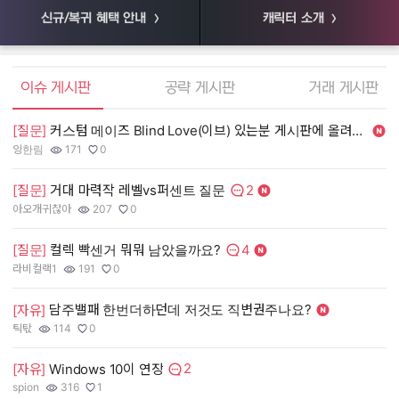
신규/복귀 혜택 안내
캐릭터 소개
엘소드 커뮤니티
이슈 게시판
공략 게시판
거래 게시판
[질문]
커스텀 메이즈 Blind Love(이브) 있는분 게시판에 올려주세여. 제가 사겠
[
잉한림
171
0
55
작성자:
조회수:
추천수:
작
조
추
2
[질문]
거대 마력작 레벨vs퍼센트 질문
[
댓글수:
아오개귀찮아
207
0
장
작성자:
조회수:
추천수:
작
조
추
4
[질문]
컬렉 빡센거 뭐뭐 남았을까요?
[
댓글수:
라비컬랙1
191
0
유
작성자:
조회수:
추천수:
작
조
추
담주밸패 한번더하던데 저것도 직변권주나요?
[
[자유]
그
틱탃
114
0
작
조
추
작성자:
조회수:
추천수:
2
[
[자유]
Windows 10이 연장
댓글수:
spion
316
1
Q
작성자:
조회수:
추천수:
작
조
추