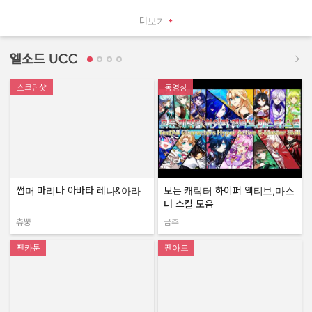
더보기
엘소드 UCC
스크린샷
동영상
썸머 마리나 아바타 레나&아라
모든 캐릭터 하이퍼 액티브,마스
터 스킬 모음
츄뿡
금추
작성자:
작성자:
팬카툰
팬아트