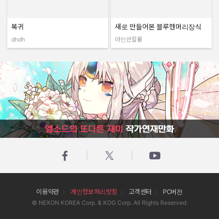
복귀
새로 만들어본 블루헨머리장식
dhdh
아인산칼륨
작성자:
작성자:
엘소드의 또다른 재미 작가연재만화
이용약관
개인정보처리방침
고객센터
PC버전
© NEXON KOREA Corp. & KOG Corp. All Rights Reserved.