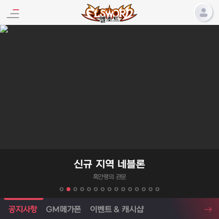
엘소드 프로모션
신규 지역 네블론
엑사스
흑안령의 관문
엘소드 소식
공지사항
GM메가폰
이벤트 & 캐시샵