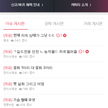
신규/복귀 혜택 안내
캐릭터 소개
엘소드 커뮤니티
이슈 게시판
공략 게시판
거래 게시판
1
현재 자게 상태가 그냥 ㄷㄷ
[
[자유]
댓글수:
범초
342
0
55
작성자:
조회수:
추천수:
작
조
추
1
ㄱ길드전용 던전 ㄴ.농작물ㄷ.하트엘퍼즐
[
[자유]
댓글수:
천자의후손
183
0
장
작성자:
조회수:
추천수:
작
조
추
설화 1마리 대 설화 3마리
[
[자유]
천자의후손
241
0
유
작성자:
조회수:
추천수:
작
조
추
펫 설화 그리고 여명
[
[자유]
그
천자의후손
188
0
작
조
추
작성자:
조회수:
추천수:
[
[자유]
기습 밸패 무엇
천류하린
416
0
Q
작성자:
조회수:
추천수:
작
조
추