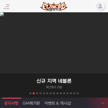
엘소드 프로모션
신규 지역 네블론
흑안령의 관문
엘소드 소식
공지사항
GM메가폰
이벤트 & 캐시샵