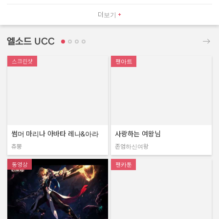
더보기
엘소드 UCC
스크린샷
팬아트
썸머 마리나 아바타 레나&아라
사랑하는 여왕님
츄뿡
존엄하신여왕
작성자:
작성자:
동영상
팬카툰