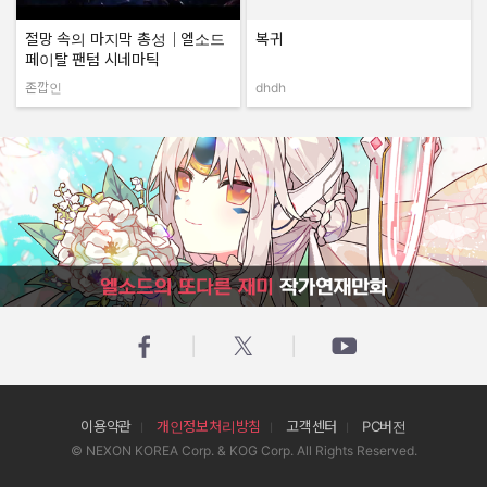
절망 속의 마지막 총성｜엘소드
복귀
페이탈 팬텀 시네마틱
존깝인
dhdh
작성자:
작성자:
엘소드의 또다른 재미 작가연재만화
이용약관
개인정보처리방침
고객센터
PC버전
© NEXON KOREA Corp. & KOG Corp. All Rights Reserved.