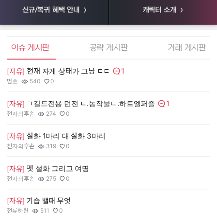
신규/복귀 혜택 안내
캐릭터 소개
엘소드 커뮤니티
이슈 게시판
공략 게시판
거래 게시판
1
현재 자게 상태가 그냥 ㄷㄷ
[
[자유]
댓글수:
범초
540
0
55
작성자:
조회수:
추천수:
작
조
추
1
ㄱ길드전용 던전 ㄴ.농작물ㄷ.하트엘퍼즐
[
[자유]
댓글수:
천자의후손
274
0
장
작성자:
조회수:
추천수:
작
조
추
설화 1마리 대 설화 3마리
[
[자유]
천자의후손
319
0
유
작성자:
조회수:
추천수:
작
조
추
펫 설화 그리고 여명
[
[자유]
그
천자의후손
275
0
작
조
추
작성자:
조회수:
추천수:
[
[자유]
기습 밸패 무엇
천류하린
511
0
Q
작성자:
조회수:
추천수:
작
조
추