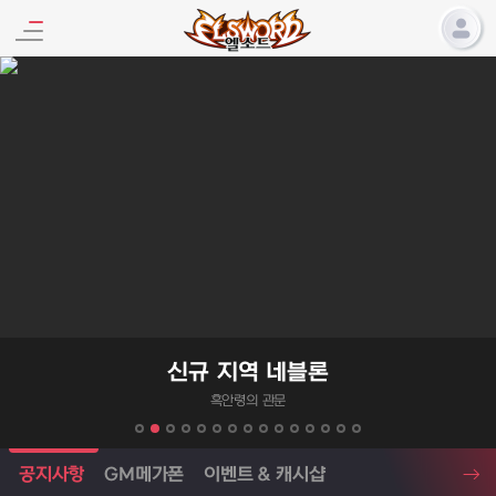
엘소드 프로모션
신규 지역 네블론
흑안령의 관문
엘소드 소식
공지사항
GM메가폰
이벤트 & 캐시샵