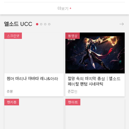
더보기
엘소드 UCC
스크린샷
동영상
썸머 마리나 아바타 레나&아라
절망 속의 마지막 총성｜엘소드
페이탈 팬텀 시네마틱
츄뿡
존깝인
작성자:
작성자:
팬카툰
팬아트