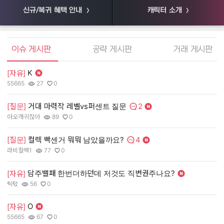
신규/복귀 혜택 안내
캐릭터 소개
엘소드 커뮤니티
이슈 게시판
공략 게시판
거래 게시판
K
[자유]
[
55665
27
0
55
작성자:
조회수:
추천수:
작
조
추
2
[질문]
거대 마력작 레벨vs퍼센트 질문
[
댓글수:
아오개귀찮아
89
0
장
작성자:
조회수:
추천수:
작
조
추
4
[질문]
컬렉 빡센거 뭐뭐 남았을까요?
[
댓글수:
라비컬랙1
77
0
유
작성자:
조회수:
추천수:
작
조
추
담주밸패 한번더하던데 저것도 직변권주나요?
[자유]
[
틱탃
56
0
그
작성자:
조회수:
추천수:
작
조
추
O
[자유]
[
55665
67
0
Q
작성자:
조회수:
추천수:
작
조
추