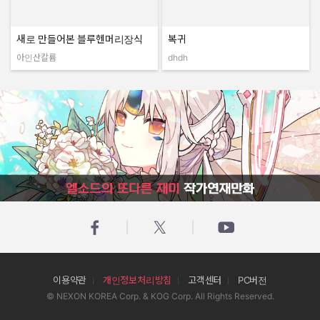
새로 만들어본 블루헨머리장식
복귀
아인산칼륨
dhdh
작성자:
작성자:
엘소드의 또다른 재미 작가연재만화
이용약관
개인정보처리방침
고객센터
PC버전
© NEXON KOREA Corp. & KOG Corp. All Rights Reserved.