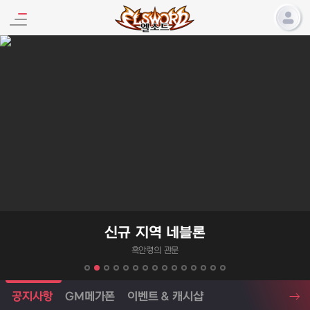
엘소드 프로모션
신규 지역 네블론
흑안령의 관문
엘소드 소식
공지사항
GM메가폰
이벤트 & 캐시샵