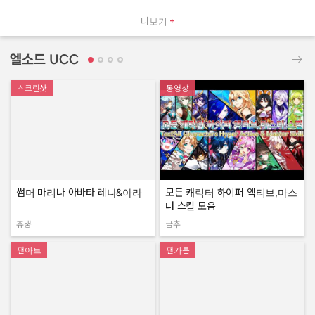
더보기
엘소드 UCC
스크린샷
동영상
썸머 마리나 아바타 레나&아라
모든 캐릭터 하이퍼 액티브,마스
터 스킬 모음
츄뿡
금추
작성자:
작성자:
팬아트
팬카툰