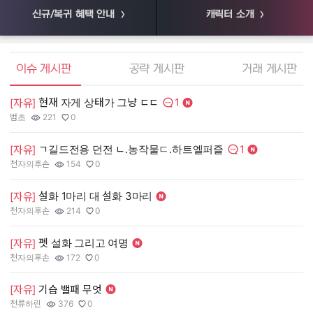
신규/복귀 혜택 안내
캐릭터 소개
엘소드 커뮤니티
이슈 게시판
공략 게시판
거래 게시판
1
현재 자게 상태가 그냥 ㄷㄷ
[
[자유]
댓글수:
범초
221
0
55
작성자:
조회수:
추천수:
작
조
추
1
ㄱ길드전용 던전 ㄴ.농작물ㄷ.하트엘퍼즐
[
[자유]
댓글수:
천자의후손
154
0
장
작성자:
조회수:
추천수:
작
조
추
설화 1마리 대 설화 3마리
[
[자유]
천자의후손
214
0
유
작성자:
조회수:
추천수:
작
조
추
펫 설화 그리고 여명
[
[자유]
그
천자의후손
172
0
작
조
추
작성자:
조회수:
추천수:
[
[자유]
기습 밸패 무엇
천류하린
376
0
Q
작성자:
조회수:
추천수:
작
조
추