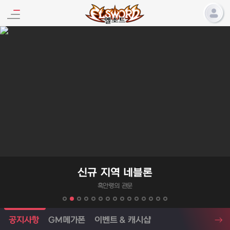
엘소드 프로모션
신규 지역 네블론
흑안령의 관문
엘소드 소식
공지사항
GM메가폰
이벤트 & 캐시샵