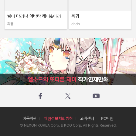
썸머 마리나 아바타 레나&아라
복귀
츄뿡
dhdh
작성자:
작성자:
엘소드의 또다른 재미 작가연재만화
이용약관
개인정보처리방침
고객센터
PC버전
© NEXON KOREA Corp. & KOG Corp. All Rights Reserved.