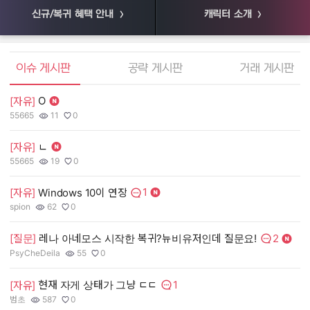
신규/복귀 혜택 안내
캐릭터 소개
엘소드 커뮤니티
이슈 게시판
공략 게시판
거래 게시판
O
[자유]
[
55665
11
0
55
작성자:
조회수:
추천수:
작
조
추
[자유]
ㄴ
[
55665
19
0
장
작성자:
조회수:
추천수:
작
조
추
1
[자유]
Windows 10이 연장
[
댓글수:
spion
62
0
유
작성자:
조회수:
추천수:
작
조
추
2
[질문]
레나 아네모스 시작한 복귀?뉴비유저인데 질문요!
[
댓글수:
PsyCheDeila
55
0
그
작성자:
조회수:
추천수:
작
조
추
1
현재 자게 상태가 그냥 ㄷㄷ
[자유]
[
댓글수:
범초
587
0
Q
작성자:
조회수:
추천수:
작
조
추