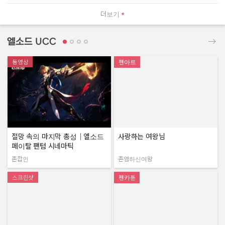
더보기
엘소드 UCC
동영상
팬아트
절망 속의 마지막 총성｜엘소드
사랑하는 여왕님
페이탈 팬텀 시네마틱
존깝인
존엄하신여왕
작성자:
작성자:
스크린샷
팬카툰