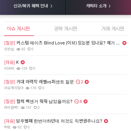
신규/복귀 혜택 안내
캐릭터 소개
엘소드 커뮤니티
이슈 게시판
공략 게시판
거래 게시판
[질문]
커스텀 메이즈 Blind Love (이브) 있는분 있나요? 제가 살게요.
[
잉한림
92
0
55
작성자:
조회수:
추천수:
작
조
추
K
[자유]
[
55665
129
0
장
작성자:
조회수:
추천수:
작
조
추
2
[질문]
거대 마력작 레벨vs퍼센트 질문
[
댓글수:
아오개귀찮아
176
0
유
작성자:
조회수:
추천수:
작
조
추
4
[질문]
컬렉 빡센거 뭐뭐 남았을까요?
[
댓글수:
라비컬랙1
157
0
그
작성자:
조회수:
추천수:
작
조
추
담주밸패 한번더하던데 저것도 직변권주나요?
[
[자유]
틱탃
92
0
Q
작성자:
조회수:
추천수:
작
조
추