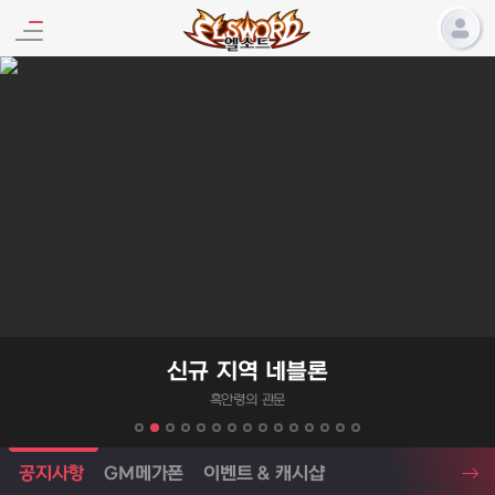
엘소드 프로모션
신규 지역 네블론
흑안령의 관문
엘소드 소식
공지사항
GM메가폰
이벤트 & 캐시샵