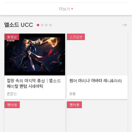
더보기
엘소드 UCC
동영상
스크린샷
절망 속의 마지막 총성｜엘소드
썸머 마리나 아바타 레나&아라
페이탈 팬텀 시네마틱
존깝인
츄뿡
작성자:
작성자:
팬아트
팬카툰