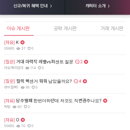
신규/복귀 혜택 안내
캐릭터 소개
엘소드 커뮤니티
이슈 게시판
공략 게시판
거래 게시판
K
[자유]
[
55665
37
0
55
작성자:
조회수:
추천수:
작
조
추
2
[질문]
거대 마력작 레벨vs퍼센트 질문
[
댓글수:
아오개귀찮아
114
0
장
작성자:
조회수:
추천수:
작
조
추
4
[질문]
컬렉 빡센거 뭐뭐 남았을까요?
[
댓글수:
라비컬랙1
95
0
유
작성자:
조회수:
추천수:
작
조
추
담주밸패 한번더하던데 저것도 직변권주나요?
[자유]
[
틱탃
60
0
그
작성자:
조회수:
추천수:
작
조
추
O
[자유]
[
55665
70
0
Q
작성자:
조회수:
추천수:
작
조
추