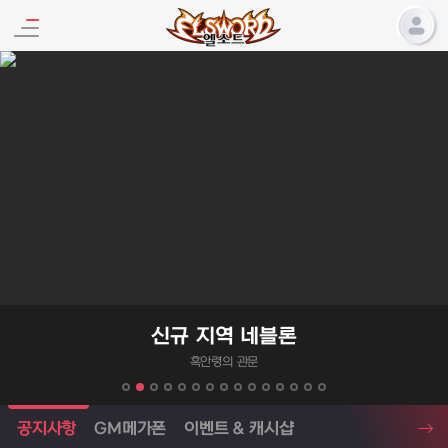
엘소드 프로모션
신규 지역 네블론
흑안령의 관문
엘소드 소식
공지사항
GM메가폰
이벤트 & 캐시샵