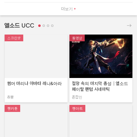
더보기
엘소드 UCC
스크린샷
동영상
썸머 마리나 아바타 레나&아라
절망 속의 마지막 총성｜엘소드
페이탈 팬텀 시네마틱
츄뿡
존깝인
작성자:
작성자:
팬카툰
팬아트