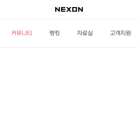
커뮤니티
랭킹
자료실
고객지원
이슈게시판
던전랭킹
다운로드
문의하기
공략게시판
대전랭킹
멀티미디어
신고하기
거래게시판
점령전랭킹
갤러리
건의하기
밸런스토론장
엘타입
보안센터
UCC게시판
작가연재만화