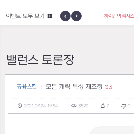
엑사스케일 증폭 회로 보급 터미널
이벤트 모두 보기
하이반의 엑사스
이벤트
밸런스 토론장
모든 캐릭 특성 재조정
공용스킬
3
2021.03.24 19:54
3822
7
0