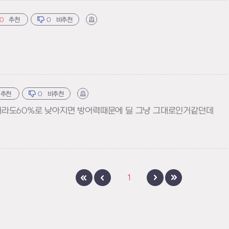
0
추천
0
비추천
신고하기
추천
0
비추천
신고하기
 2배라도60%로 낮아지면 방어력때문에 딜 그냥 그대로인거같던데
1