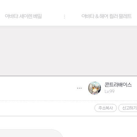
아바타: 세이렌 베일
아바타 & 헤어 컬러 팔레트
콘트라배이스
Lv.99
주소복사
신고하기