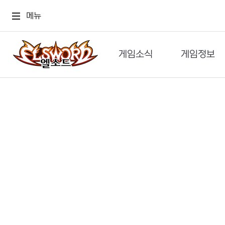
메뉴
게임소식
게임정보
공지사항
세계관
GM메가폰
캐릭터
이벤트 & 캐시샵
가이드
보도자료