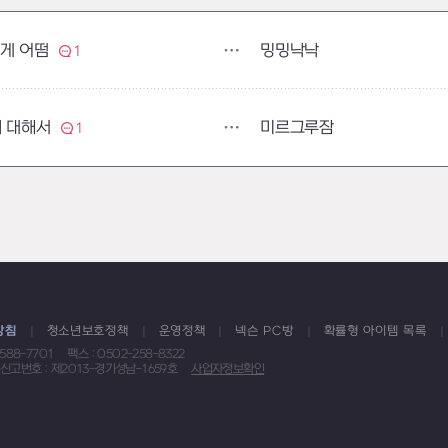
밍밍낙낙
게 어떰
1
미르그루잠
에 대해서
1
방침
청소년보호정책
운영정책
넥슨 PC방
확률형 아이템 목록
1588-7701
팩스 : 0502-258-8322
신고번호 : 제2013-경기성남-1659호
사업자정보확인