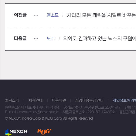
이전글
엘소드
차라리 모든 캐릭을 시딜로 바꾸는
다음글
노아
의외로 간과하고 있는 닉스의 구원
회사소개
채용안내
이용약관
게임이용등급안내
개인정보처리
㈜넥슨코리아 대표이사 강대현·김정욱
경기도 성남시 분당구 판교로 256번길 7
전화 : 
E-mail : contact-us@nexon.co.kr
사업자등록번호 : 220-87-17483호
통신판매업 
© NEXON Korea Corp. & KOG Corp. All Rights Reserved.