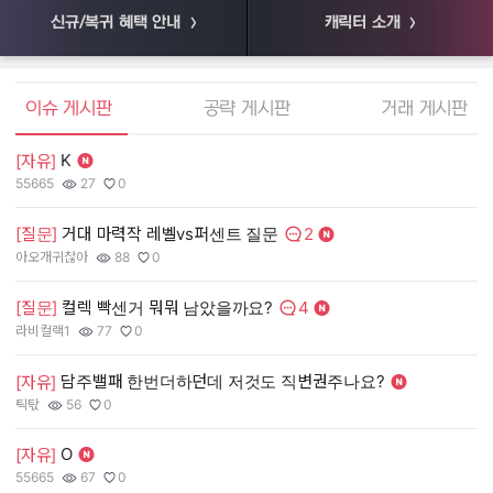
신규/복귀 혜택 안내
캐릭터 소개
엘소드 커뮤니티
이슈 게시판
공략 게시판
거래 게시판
K
[자유]
[
55665
27
0
55
작성자:
조회수:
추천수:
작
조
추
2
[질문]
거대 마력작 레벨vs퍼센트 질문
[
댓글수:
아오개귀찮아
88
0
장
작성자:
조회수:
추천수:
작
조
추
4
[질문]
컬렉 빡센거 뭐뭐 남았을까요?
[
댓글수:
라비컬랙1
77
0
유
작성자:
조회수:
추천수:
작
조
추
담주밸패 한번더하던데 저것도 직변권주나요?
[자유]
[
틱탃
56
0
그
작성자:
조회수:
추천수:
작
조
추
O
[자유]
[
55665
67
0
Q
작성자:
조회수:
추천수:
작
조
추