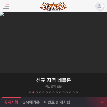
엘소드 프로모션
신규 지역 네블론
흑안령의 관문
엘소드 소식
공지사항
GM메가폰
이벤트 & 캐시샵