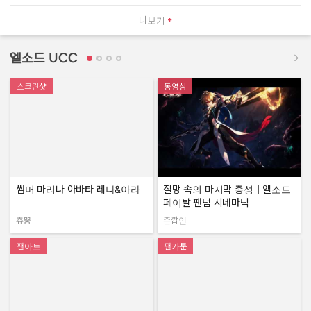
더보기
엘소드 UCC
스크린샷
동영상
썸머 마리나 아바타 레나&아라
절망 속의 마지막 총성｜엘소드
페이탈 팬텀 시네마틱
츄뿡
존깝인
작성자:
작성자:
팬아트
팬카툰