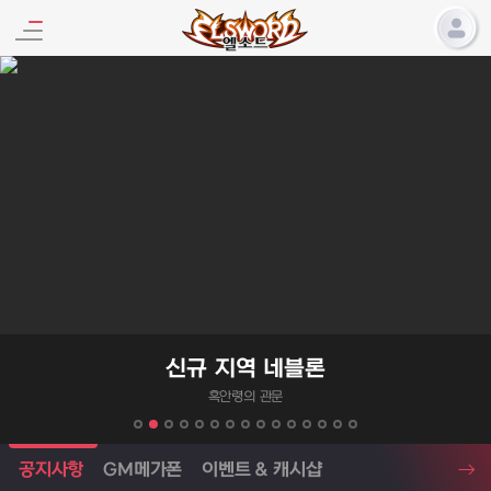
엘소드 프로모션
신규 지역 네블론
흑안령의 관문
엘소드 소식
공지사항
GM메가폰
이벤트 & 캐시샵