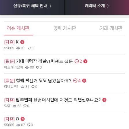
신규/복귀 혜택 안내
캐릭터 소개
엘소드 커뮤니티
이슈 게시판
공략 게시판
거래 게시판
K
[자유]
[
55665
33
0
55
작성자:
조회수:
추천수:
작
조
추
2
[질문]
거대 마력작 레벨vs퍼센트 질문
[
댓글수:
아오개귀찮아
99
0
장
작성자:
조회수:
추천수:
작
조
추
4
[질문]
컬렉 빡센거 뭐뭐 남았을까요?
[
댓글수:
라비컬랙1
85
0
유
작성자:
조회수:
추천수:
작
조
추
담주밸패 한번더하던데 저것도 직변권주나요?
[자유]
[
틱탃
58
0
그
작성자:
조회수:
추천수:
작
조
추
O
[자유]
[
55665
67
0
Q
작성자:
조회수:
추천수:
작
조
추