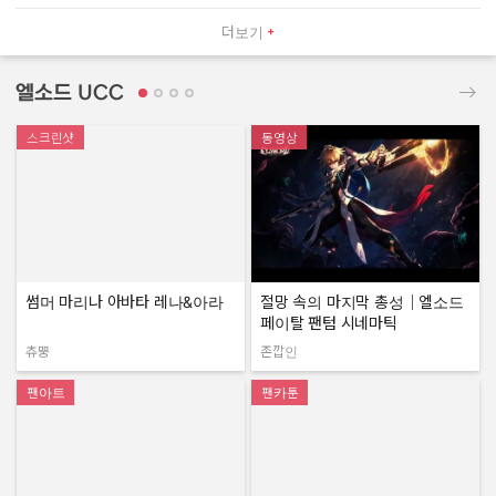
더보기
엘소드 UCC
스크린샷
동영상
썸머 마리나 아바타 레나&아라
절망 속의 마지막 총성｜엘소드
페이탈 팬텀 시네마틱
츄뿡
존깝인
작성자:
작성자:
팬아트
팬카툰