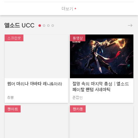
더보기
엘소드 UCC
스크린샷
동영상
썸머 마리나 아바타 레나&아라
절망 속의 마지막 총성｜엘소드
페이탈 팬텀 시네마틱
츄뿡
존깝인
작성자:
작성자:
팬아트
팬카툰