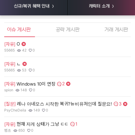
신규/복귀 혜택 안내
캐릭터 소개
엘소드 커뮤니티
이슈 게시판
공략 게시판
거래 게시판
O
[자유]
[
55665
42
0
55
작성자:
조회수:
추천수:
작
조
추
[자유]
ㄴ
[
55665
53
0
장
작성자:
조회수:
추천수:
작
조
추
2
[자유]
Windows 10이 연장
[
댓글수:
spion
148
0
유
작성자:
조회수:
추천수:
작
조
추
3
[질문]
레나 아네모스 시작한 복귀?뉴비유저인데 질문요!
[
댓글수:
PsyCheDeila
149
0
그
작성자:
조회수:
추천수:
작
조
추
1
현재 자게 상태가 그냥 ㄷㄷ
[자유]
[
댓글수:
범초
650
0
Q
작성자:
조회수:
추천수:
작
조
추