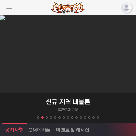
엘소드 프로모션
신규 지역 네블론
흑안령의 관문
엘소드 소식
공지사항
GM메가폰
이벤트 & 캐시샵