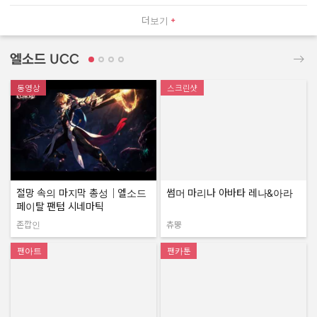
더보기
엘소드 UCC
동영상
스크린샷
절망 속의 마지막 총성｜엘소드
썸머 마리나 아바타 레나&아라
페이탈 팬텀 시네마틱
존깝인
츄뿡
작성자:
작성자:
팬아트
팬카툰