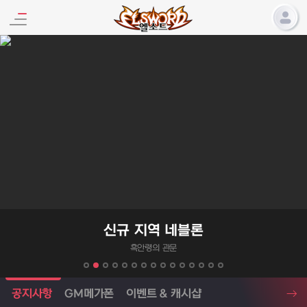
엘소드 프로모션
신규 지역 네블론
흑안령의 관문
엘소드 소식
공지사항
GM메가폰
이벤트 & 캐시샵