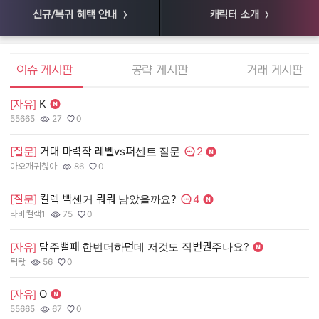
신규/복귀 혜택 안내
캐릭터 소개
엘소드 커뮤니티
이슈 게시판
공략 게시판
거래 게시판
K
[자유]
[
55665
27
0
55
작성자:
조회수:
추천수:
작
조
추
2
[질문]
거대 마력작 레벨vs퍼센트 질문
[
댓글수:
아오개귀찮아
86
0
장
작성자:
조회수:
추천수:
작
조
추
4
[질문]
컬렉 빡센거 뭐뭐 남았을까요?
[
댓글수:
라비컬랙1
75
0
유
작성자:
조회수:
추천수:
작
조
추
담주밸패 한번더하던데 저것도 직변권주나요?
[자유]
[
틱탃
56
0
그
작성자:
조회수:
추천수:
작
조
추
O
[자유]
[
55665
67
0
Q
작성자:
조회수:
추천수:
작
조
추