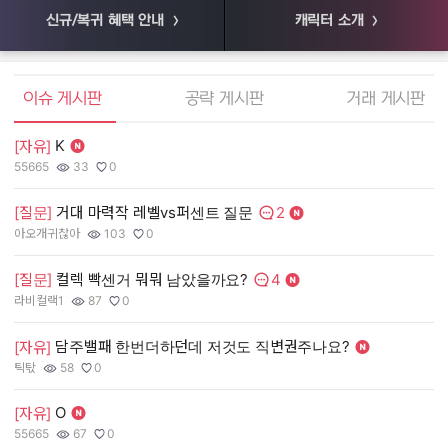
신규/복귀 혜택 안내
캐릭터 소개
엘소드 커뮤니티
이슈 게시판
공략 게시판
거래 게시판
K
[자유]
[
55665
33
0
55
작성자:
조회수:
추천수:
작
조
추
2
[질문]
거대 마력작 레벨vs퍼센트 질문
[
댓글수:
아오개귀찮아
103
0
장
작성자:
조회수:
추천수:
작
조
추
4
[질문]
컬렉 빡센거 뭐뭐 남았을까요?
[
댓글수:
라비컬랙1
87
0
유
작성자:
조회수:
추천수:
작
조
추
담주밸패 한번더하던데 저것도 직변권주나요?
[자유]
[
틱탃
58
0
그
작성자:
조회수:
추천수:
작
조
추
O
[자유]
[
55665
67
0
Q
작성자:
조회수:
추천수:
작
조
추