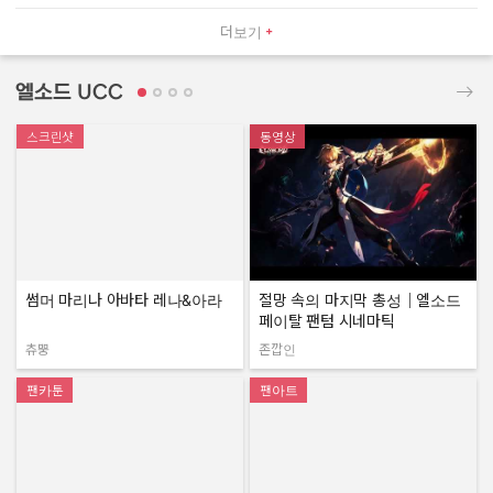
더보기
엘소드 UCC
스크린샷
동영상
썸머 마리나 아바타 레나&아라
절망 속의 마지막 총성｜엘소드
페이탈 팬텀 시네마틱
츄뿡
존깝인
작성자:
작성자:
팬카툰
팬아트