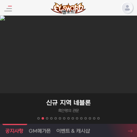
엘소드 프로모션
신규 지역 네블론
흑안령의 관문
엘소드 소식
공지사항
GM메가폰
이벤트 & 캐시샵