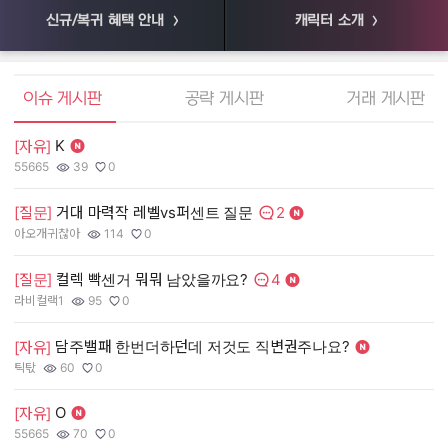
신규/복귀 혜택 안내
캐릭터 소개
엘소드 커뮤니티
이슈 게시판
공략 게시판
거래 게시판
K
[자유]
[
55665
39
0
55
작성자:
조회수:
추천수:
작
조
추
2
[질문]
거대 마력작 레벨vs퍼센트 질문
[
댓글수:
아오개귀찮아
114
0
장
작성자:
조회수:
추천수:
작
조
추
4
[질문]
컬렉 빡센거 뭐뭐 남았을까요?
[
댓글수:
라비컬랙1
95
0
유
작성자:
조회수:
추천수:
작
조
추
담주밸패 한번더하던데 저것도 직변권주나요?
[자유]
[
틱탃
60
0
그
작성자:
조회수:
추천수:
작
조
추
O
[자유]
[
55665
70
0
Q
작성자:
조회수:
추천수:
작
조
추