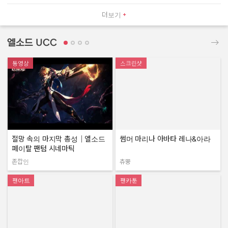
더보기
엘소드 UCC
동영상
스크린샷
절망 속의 마지막 총성｜엘소드
썸머 마리나 아바타 레나&아라
페이탈 팬텀 시네마틱
존깝인
츄뿡
작성자:
작성자:
팬아트
팬카툰