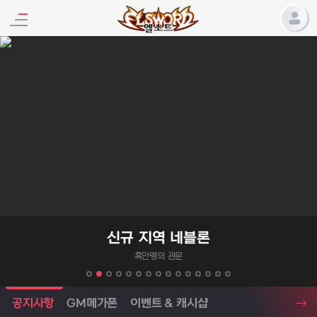
엘소드 프로모션
신규 지역 네블론
흑안령의 관문
엘소드 소식
공지사항
GM메가폰
이벤트 & 캐시샵