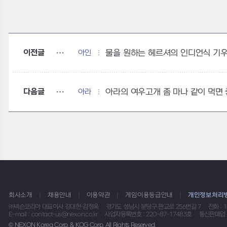
이전글
아인
물을 원하는 헤르셔의 인디언식 기우
다음글
아라
아라의 여우고개 좀 마나 같이 먹면
회사소개
채용안내
이용약관
게임이용등급안내
개인정보처리
㈜넥슨코리아 대표이사 강대현·김정욱
경기도 성남시 분당구 판교로 256번길 7
전화 : 
E-mail : contact-us@nexon.co.kr
사업자등록번호 : 220-87-17483호
통신판매업 
© NEXON Korea Corp. & KOG Corp. All Rights Reserved.