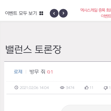
엑사스케일 증폭 회
이벤트 모두 보기
신규 지역 네블론
이벤
밸런스 토론장
방무 줘
로제
1
2021.02.06 14:04
3474
11
1