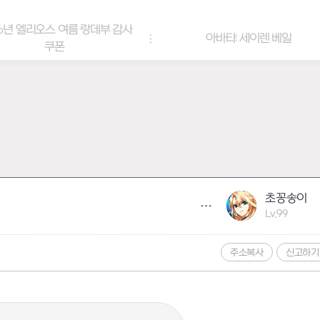
6년 엘리오스 여름 랑데부 감사
아바타: 세이렌 베일
쿠폰
초꽁송이
Lv.99
주소복사
신고하기