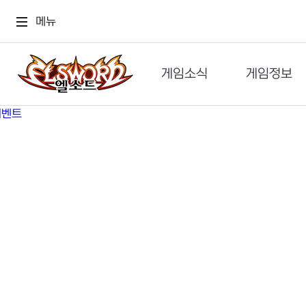
메뉴
게임소식
게임정보
공지사항
세계관
GM메가폰
캐릭터
이벤트 & 캐시샵
가이드
보도자료