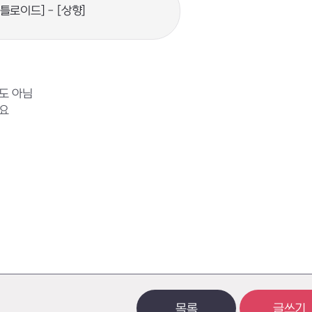
배틀로이드] - [상향]
도 아님
요
목록
글쓰기