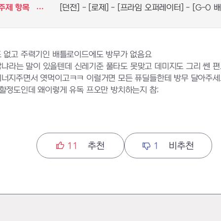
주제 항목
[던전] - [로제] - [프라임 오퍼레이터] - [G-0 
도 없고 주력기인 배틀로이드에도 방무가 없음요
냐라는 말이 있을텐데 신레기준 풀타도 못맞고 데미지도 그리 쎈 편
 시너지주면서 엿먹이고ㅋㅋ 이럴거면 모든 퓨딜들한테 방무 달아주세
야할정도인데 왜이렇게 유독 프오만 방치하는지 참;
11
추천
1
비추천