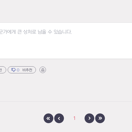
천
0
비추천
신고하기
1