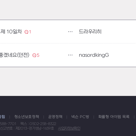
드라우리히
제 10일차
1
nasordkingG
 좋곘네요(던전)
5
방침
청소년보호정책
운영정책
넥슨 PC방
확률형 아이템 목록
1588-7701
팩스 : 0502-258-8322
신고번호 : 제2013-경기성남-1659호
사업자정보확인