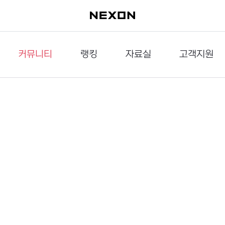
커뮤니티
랭킹
자료실
고객지원
이슈게시판
던전랭킹
다운로드
문의하기
공략게시판
대전랭킹
멀티미디어
신고하기
거래게시판
점령전랭킹
갤러리
건의하기
밸런스토론장
엘타입
보안센터
UCC게시판
작가연재만화