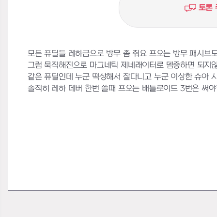
토론 
모든 퓨딜들 레하급으로 방무 좀 줘요 프오는 방무 패시브
그럼 묵직해진으로 마그네틱 제네래이터로 뎀증하면 되지않
같은 퓨딜인데 누군 떡상해서 잘다니고 누군 이상한 슈아
솔직히 레하 데버 한번 쓸때 프오는 배틀로이드 3번은 써