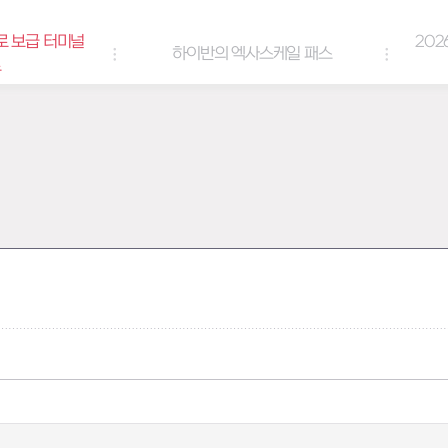
로 보급 터미널
202
하이반의 엑사스케일 패스
트