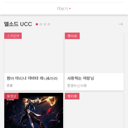
더보기
엘소드 UCC
스크린샷
팬아트
썸머 마리나 아바타 레나&아라
사랑하는 여왕님
츄뿡
존엄하신여왕
작성자:
작성자:
동영상
팬카툰