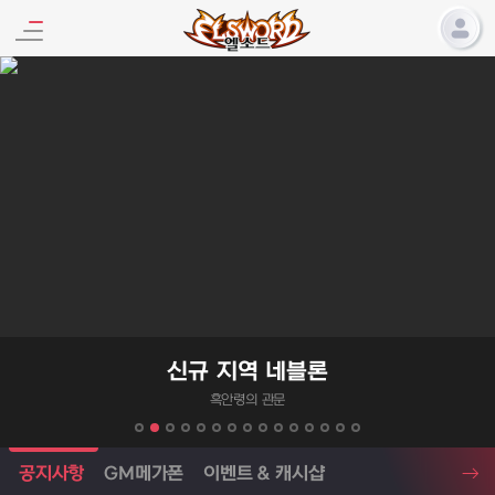
엘소드 프로모션
신규 지역 네블론
흑안령의 관문
엘소드 소식
공지사항
GM메가폰
이벤트 & 캐시샵