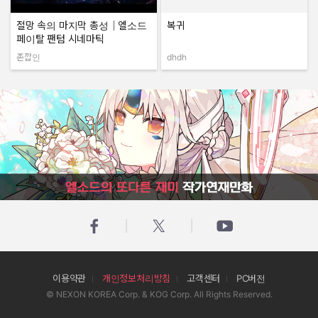
절망 속의 마지막 총성｜엘소드
복귀
페이탈 팬텀 시네마틱
존깝인
dhdh
작성자:
작성자:
엘소드의 또다른 재미 작가연재만화
이용약관
개인정보처리방침
고객센터
PC버전
© NEXON KOREA Corp. & KOG Corp. All Rights Reserved.