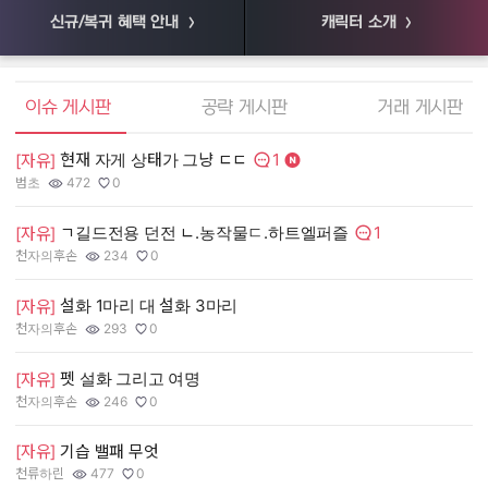
신규/복귀 혜택 안내
캐릭터 소개
엘소드 커뮤니티
이슈 게시판
공략 게시판
거래 게시판
1
현재 자게 상태가 그냥 ㄷㄷ
[
[자유]
댓글수:
범초
472
0
55
작성자:
조회수:
추천수:
작
조
추
1
ㄱ길드전용 던전 ㄴ.농작물ㄷ.하트엘퍼즐
[
[자유]
댓글수:
천자의후손
234
0
장
작성자:
조회수:
추천수:
작
조
추
설화 1마리 대 설화 3마리
[
[자유]
천자의후손
293
0
유
작성자:
조회수:
추천수:
작
조
추
펫 설화 그리고 여명
[
[자유]
그
천자의후손
246
0
작
조
추
작성자:
조회수:
추천수:
[
[자유]
기습 밸패 무엇
천류하린
477
0
Q
작성자:
조회수:
추천수:
작
조
추