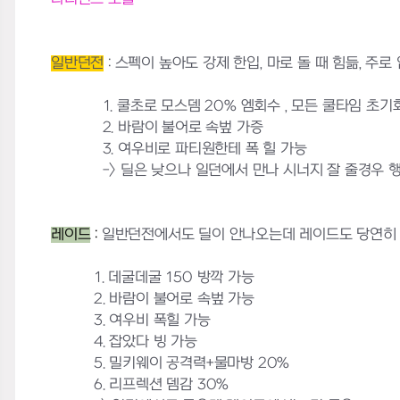
일반던전
: 스펙이 높아도 강제 한입, 마로 돌 때 힘듦, 주로
1. 쿨초로 모스뎀 20% 엠회수 , 모든 쿨타임 초기
2. 바람이 불어로 속벞 가증
3. 여우비로 파티원한테 폭 힐 가능
-> 딜은 낮으나 일던에서 만나 시너지 잘 줄경우 행
레이드
:
일반던전에서도 딜이 안나오는데 레이드도 당연히 안
1. 데굴데굴 150 방깍 가능
2. 바람이 불어로 속벞 가능
3. 여우비 폭힐 가능
4. 잡았다 빙 가능
5. 밀키웨이 공격력+물마방 20%
6. 리프렉션 뎀감 30%