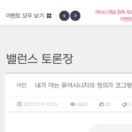
엑사스케일 증폭 회
이벤트 모두 보기
신규 지역 네블론
이벤
밸런스 토론장
내가 아는 퓨어시너지의 정의가 코그랑 
아인
2021.01.19 13:05
3620
23
3