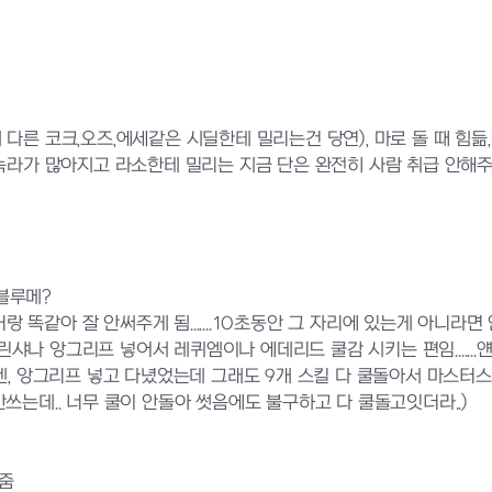
 다른 코크,오즈,에세같은 시딜한테 밀리는건 당연), 마로 돌 때 힘듦
 많아지고 라소한테 밀리는 지금 단은 완전히 사람 취급 안해주기
블루메?
잘 안써주게 됨.......10초동안 그 자리에 있는게 아니라면 안
리프 넣어서 레퀴엠이나 에데리드 쿨감 시키는 편임.......얜 쿨
앙그리프 넣고 다녔었는데 그래도 9개 스킬 다 쿨돌아서 마스터스킬
. 너무 쿨이 안돌아 썻음에도 불구하고 다 쿨돌고잇더라..)
 줌