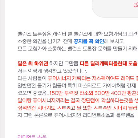
밸런스 토론장은 캐릭터 별 밸런스에 대한 모험가님의 의견
소중한 의견을 남기기 전에
공지를 꼭 확인
해 보시고,
모든 모험가와 소통하는 밸런스 토론장 문화를 만들기 위해
딜은 최 하위권
하지만 그만큼
다른 딜러캐릭터들한테 도움이
저는 이렇게 생각하고 있었습니다.
다른 사람들이
퓨어시너지 캐릭터는 저스펙이여도 레이드 잘
일반던전 돌기가 힘들며 특히 마스터로드 가이아처럼 강제 
셨으면 좋겠음..
.150만 투력컷 라소와 300만 400만 황
딜이랑 퓨어시너지끼리는 결국 장단점이 확실하다는것을 생각해
상적인건 시너지도 ㅅㅌㅊ고 딜 또한 ㅅㅌㅊ인 시너지 딜러캐릭
자 그럼 본론으로 퓨어시너지인 라디언트소울과 블루헨을 비
라디언트 소울