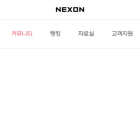
커뮤니티
랭킹
자료실
고객지원
이슈게시판
던전랭킹
다운로드
문의하기
공략게시판
대전랭킹
멀티미디어
신고하기
거래게시판
점령전랭킹
갤러리
건의하기
밸런스토론장
엘타입
보안센터
UCC게시판
작가연재만화