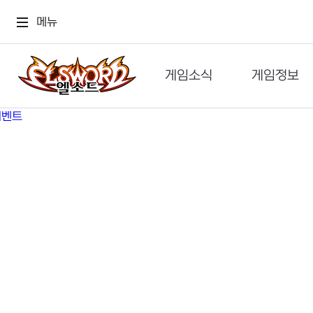
메뉴
게임소식
게임정보
공지사항
세계관
GM메가폰
캐릭터
이벤트 & 캐시샵
가이드
보도자료