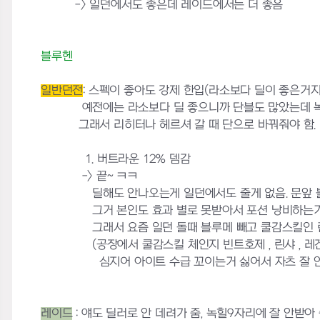
-> 일던에서도 좋은데 레이드에서는 더 좋음
블루헨
일반던전
: 스펙이 좋아도 강제 한입(라소보다 딜이 좋은거지
예전에는 라소보다 딜 좋으니까 단블도 많았는데 녹라가
그래서 리히터나 헤르셔 갈 때 단으로 바꿔줘야 함.
1. 버트라운 12% 뎀감
-> 끝~ ㅋㅋ
딜해도 안나오는게 일던에서도 줄게 없음. 문앞 
그거 본인도 효과 별로 못받아서 포션 낭비하는거랑 똑같아 
그래서 요즘 일던 돌때 블루메 빼고 쿨감스킬인 린샤나 앙그
(공장에서 쿨감스킬 체인지 빈트호제 , 린샤 , 레겐, 
심지어 아이트 수급 꼬이는거 싫어서 자츠 잘 안쓰는데.
레이드
: 얘도 딜러로 안 데려가 줌, 녹힐9자리에 잘 안받아