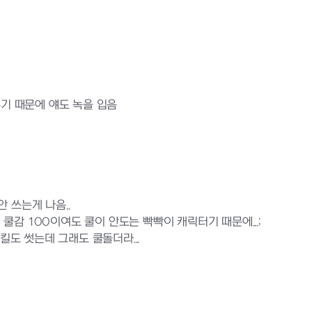
,
 때문에 얘도 녹을 입음
 쓰는게 나음..
감 100이여도 쿨이 안도는 빡빡이 캐릭터기 때문에...;
도 썻는데 그래도 쿨돌더라...