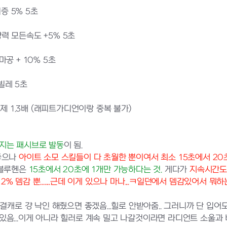
증 5% 5초
향력 모든속도 +5% 5초
마공 + 10% 5초
빌레 5초
제 1.3배 (래피트가디언이랑 중복 불가)
지는 패시브로 발동
이 됨.
좋으나
아이트 소모 스킬들이 다 초월한 뿐이여서 최소 15초에서 20
블루헨은
15초에서 20초에 1개만 가능하다는 것.
게다가
지속시간도 
 뎀감 뿐.......근데 이게 있으나 마나...ㅋ일던에서 뎀감있어서 뭐하
로 걍 낙인 해줬으면 좋겠음...힐로 안받아줌.. 그러니까 단 입어도 아 
...이게 아니라 힐러로 계속 밀고 나갈것이라면 라디언트 소울과 비빌