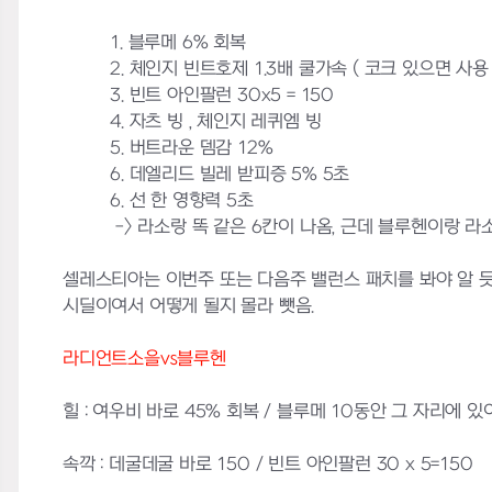
1. 블루메 6% 회복
2. 체인지 빈트호제 1.3배 쿨가속 ( 코크 있으면 사용
3. 빈트 아인팔런 30x5 = 150
4. 자츠 빙 , 체인지 레퀴엠 빙
5. 버트라운 뎀감 12%
6. 데엘리드 빌레 받피증 5% 5초
6. 선 한 영향력 5초
-> 라소랑 똑 같은 6칸이 나옴, 근데 블루헨이랑 라소
셀레스티아는 이번주 또는 다음주 밸런스 패치를 봐야 알 듯
시딜이여서 어떻게 될지 몰라 뺏음.
라디언트소을vs블루헨
힐 : 여우비 바로 45% 회복 / 블루메 10동안 그 자리에 있
속깍 : 데굴데굴 바로 150 / 빈트 아인팔런 30 x 5=150