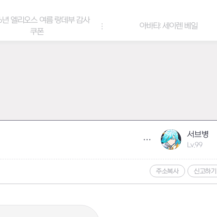
6년 엘리오스 여름 랑데부 감사
아바타: 세이렌 베일
쿠폰
서브병
Lv.99
주소복사
신고하기