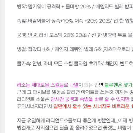
방깍: 밀키웨이 공격력 + 물마방 20% / 에델리드 빌레 받피
속벞: 바람이불어 동속+10% 이속 +20% 20초/ 선 한 영
공뻥: 안녕, 라비 모스뎀 20% 20초 / 선 한 영향력 무트 물
빙결: 잡았다 4초 / 체임지 레퀴엠 빌레 5초 ,자츠아우로라 
쿨가속: 안녕, 라비 모든 스킬 쿨타임 초기화/ 체인지 빈트호
라소는 제대로된 스킬들로 나열
이 되는 반
면
블루헨은 몇가
근데 그 패시브를 발동을 할려면 아이트를 쓰는것 까지는 
라디언트 소울은
단시간 공뻥과 속벞을 바로 줄 수 있지만
퓨어시너지라면서
일던에서 줄수 있는 시너지도 버트라운 12%
지금 유일하게 라디언트소둘보다 좋은게 빙뿐인데....이제 빙결캐
빙결캐로 자리잡으면 딜을 좀 올려주었으면 좋겠는 바람이 있음