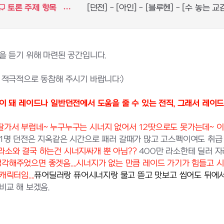
토론 주제 항목
[던전] - [아인] - [블루헨] - [수 놓는 교감
을 듣기 위해 마련된 공간입니다.
 적극적으로 동참해 주시기 바랍니다:)
 돼 레이드나 일반던전에서 도움을 줄 수 있는 전직, 그래서 레이
가서 부럽네~ 누구누구는 시너지 없어서 12땃으로도 못가는데~ 
1명 던전은 지옥같은 시간으로 패러 갈때가 많고 고스펙이여도 취급
혼라소와 결국 하는건 시너지싸개 뿐 아님??
400만 라소한테 딜러 자리
주었으면 좋겟음....시너지가 없는 만큼 레이드 가기가 힘들고 시너
터임....
퓨어딜러랑 퓨어시너지랑 물고 뜯고 맛보고 씹어도 뒤에서 
교 해 보겠음.