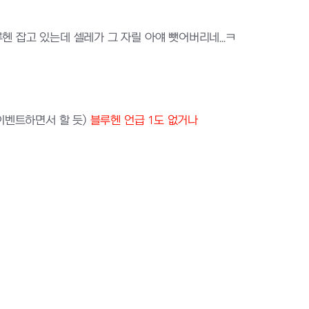
헨 잡고 있는데 셀레가 그 자릴 아얘 뺏어버리네...ㅋ
 이벤트하면서 할 듯)
블루헨 언급 1도 없거나