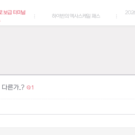
로 보급 터미널
202
하이반의 엑사스케일 패스
트
다른가..?
1