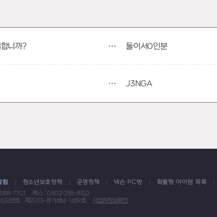
둘이서0인분
뭐합니까?
J3NGA
방침
청소년보호정책
운영정책
넥슨 PC방
확률형 아이템 목록
1588-7701
팩스 : 0502-258-8322
신고번호 : 제2013-경기성남-1659호
사업자정보확인