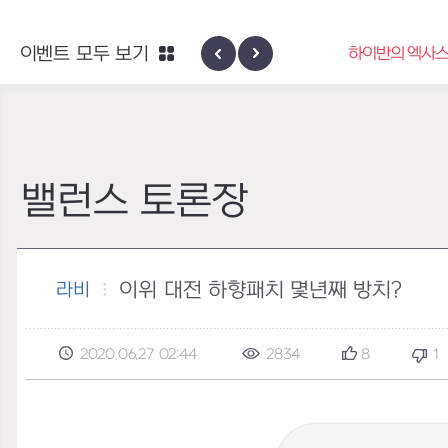
엑사스케일 증폭 회로 보급 터미널
이벤트 모두 보기
하이반의 엑사스
이벤트
밸런스 토론장
이위 대전 하향패치 몇년째 방치?
라비
2020.06.27 02:44
2834
8
1