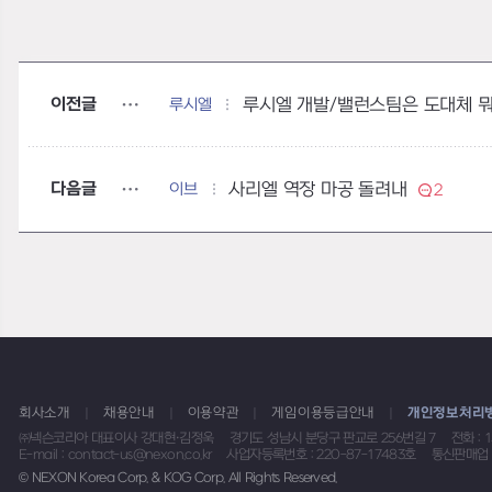
이전글
루시엘
루시엘 개발/밸런스팀은 도대체 
다음글
이브
사리엘 역장 마공 돌려내
2
회사소개
채용안내
이용약관
게임이용등급안내
개인정보처리
㈜넥슨코리아 대표이사 강대현·김정욱
경기도 성남시 분당구 판교로 256번길 7
전화 : 
E-mail : contact-us@nexon.co.kr
사업자등록번호 : 220-87-17483호
통신판매업 
© NEXON Korea Corp. & KOG Corp. All Rights Reserved.