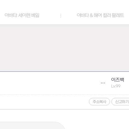
아바타: 세이렌 베일
아바타 & 헤어 컬러 팔레트
이즈백
Lv.99
주소복사
신고하기