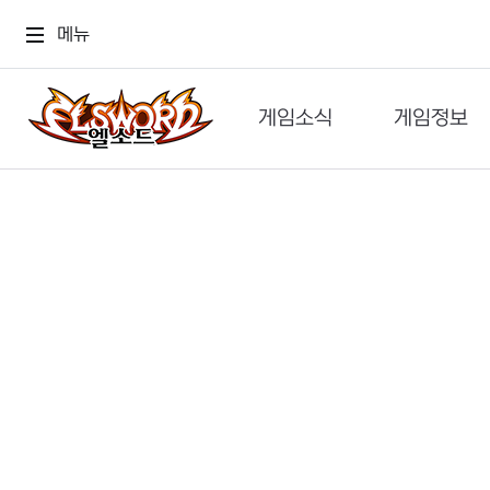
메뉴
게임소식
게임정보
공지사항
세계관
GM메가폰
캐릭터
이벤트 & 캐시샵
가이드
보도자료