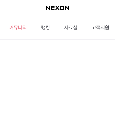
커뮤니티
랭킹
자료실
고객지원
이슈게시판
던전랭킹
다운로드
문의하기
공략게시판
대전랭킹
멀티미디어
신고하기
거래게시판
점령전랭킹
갤러리
건의하기
밸런스토론장
엘타입
보안센터
UCC게시판
작가연재만화