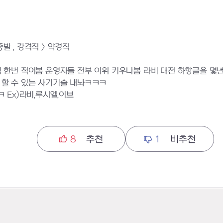
발 , 강격직 > 약경직
 한번 적어봄 운영자들 전부 이위 키우나봄 라비 대전 하향글을 몇
 할 수 있는 사기기술 내놔ㅋㅋㅋ
 Ex)라비,루시엘,이브
8
추천
1
비추천