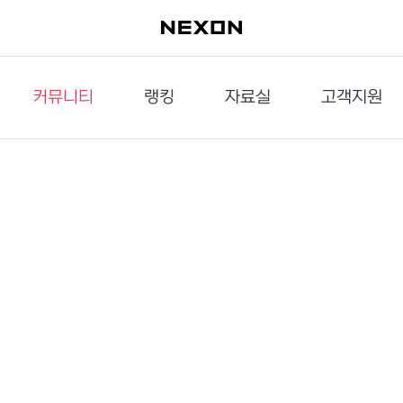
커뮤니티
랭킹
자료실
고객지원
이슈게시판
던전랭킹
다운로드
문의하기
공략게시판
대전랭킹
멀티미디어
신고하기
거래게시판
점령전랭킹
갤러리
건의하기
밸런스토론장
엘타입
보안센터
UCC게시판
작가연재만화