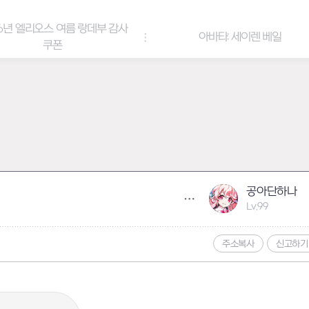
6년 엘리오스 여름 랑데부 감사
아바타: 세이렌 베일
쿠폰
공아단하나
Lv.99
주소복사
신고하기