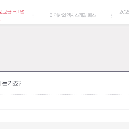
로 보급 터미널
202
하이반의 엑사스케일 패스
트
라는거죠?