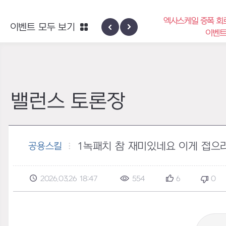
엑사스케일 증폭 회
이벤트 모두 보기
신규 지역 네블론
이벤
밸런스 토론장
1녹패치 참 재미있네요 이게 접으
공용스킬
2026.03.26 18:47
554
6
0