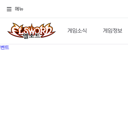
메뉴
게임소식
게임정보
공지사항
세계관
GM메가폰
캐릭터
이벤트 & 캐시샵
가이드
보도자료