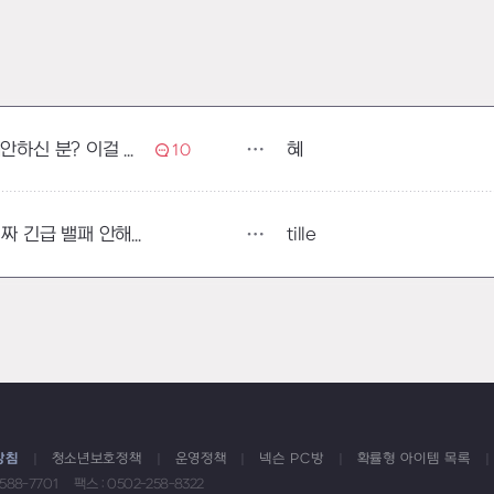
혜
누구를 위한 1녹인가요? 이거 제안하신 분? 이걸 원하신 분?
10
tille
"1녹 강제" 부터가 망패치인데 진짜 긴급 밸패 안해줄꺼임?
방침
청소년보호정책
운영정책
넥슨 PC방
확률형 아이템 목록
1588-7701
팩스 : 0502-258-8322