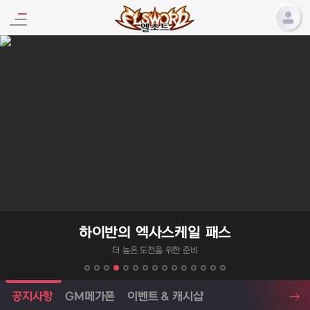
엘소드 프로모션
패스
아바타: 세이렌 베
바닷바람을 타고 들려오는 선율
엘소드 소식
공지사항
GM메가폰
이벤트 & 캐시샵