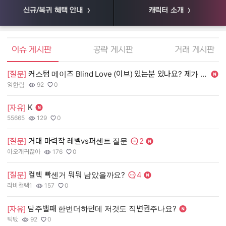
신규/복귀 혜택 안내
캐릭터 소개
엘소드 커뮤니티
이슈 게시판
공략 게시판
거래 게시판
[질문]
커스텀 메이즈 Blind Love (이브) 있는분 있나요? 제가 살게요.
[
잉한림
92
0
55
작성자:
조회수:
추천수:
작
조
추
K
[자유]
[
55665
129
0
장
작성자:
조회수:
추천수:
작
조
추
2
[질문]
거대 마력작 레벨vs퍼센트 질문
[
댓글수:
아오개귀찮아
176
0
유
작성자:
조회수:
추천수:
작
조
추
4
[질문]
컬렉 빡센거 뭐뭐 남았을까요?
[
댓글수:
라비컬랙1
157
0
그
작성자:
조회수:
추천수:
작
조
추
담주밸패 한번더하던데 저것도 직변권주나요?
[
[자유]
틱탃
92
0
Q
작성자:
조회수:
추천수:
작
조
추