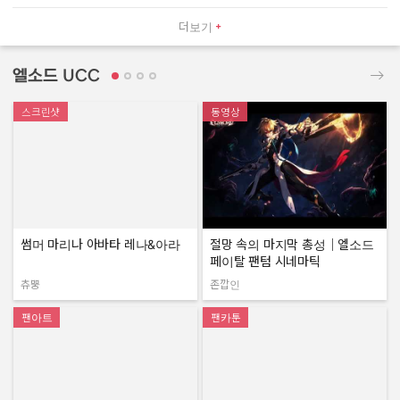
더보기
엘소드 UCC
스크린샷
동영상
썸머 마리나 아바타 레나&아라
절망 속의 마지막 총성｜엘소드
페이탈 팬텀 시네마틱
츄뿡
존깝인
작성자:
작성자:
팬아트
팬카툰