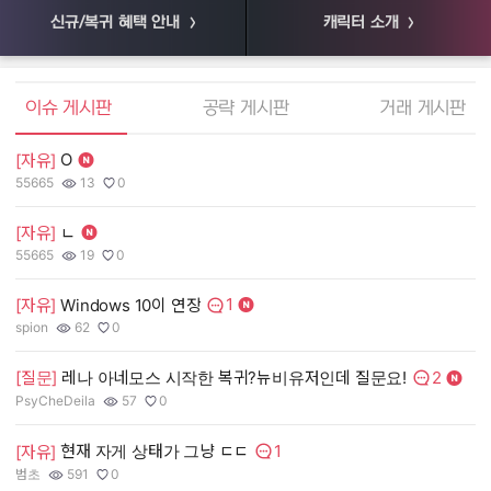
신규/복귀 혜택 안내
캐릭터 소개
엘소드 커뮤니티
이슈 게시판
공략 게시판
거래 게시판
O
[자유]
[
55665
13
0
55
작성자:
조회수:
추천수:
작
조
추
[자유]
ㄴ
[
55665
19
0
장
작성자:
조회수:
추천수:
작
조
추
1
[자유]
Windows 10이 연장
[
댓글수:
spion
62
0
유
작성자:
조회수:
추천수:
작
조
추
2
[질문]
레나 아네모스 시작한 복귀?뉴비유저인데 질문요!
[
댓글수:
PsyCheDeila
57
0
그
작성자:
조회수:
추천수:
작
조
추
1
현재 자게 상태가 그냥 ㄷㄷ
[자유]
[
댓글수:
범초
591
0
Q
작성자:
조회수:
추천수:
작
조
추