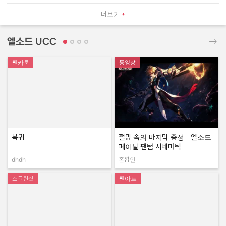
더보기
엘소드 UCC
팬카툰
동영상
복귀
절망 속의 마지막 총성｜엘소드
페이탈 팬텀 시네마틱
dhdh
존깝인
작성자:
작성자:
스크린샷
팬아트