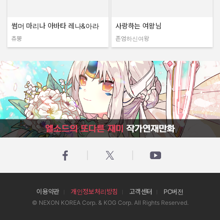
썸머 마리나 아바타 레나&아라
사랑하는 여왕님
츄뿡
존엄하신여왕
작성자:
작성자:
엘소드의 또다른 재미 작가연재만화
이용약관
개인정보처리방침
고객센터
PC버전
© NEXON KOREA Corp. & KOG Corp. All Rights Reserved.