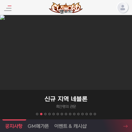
엘소드 프로모션
신규 지역 네블론
흑안령의 관문
엘소드 소식
공지사항
GM메가폰
이벤트 & 캐시샵