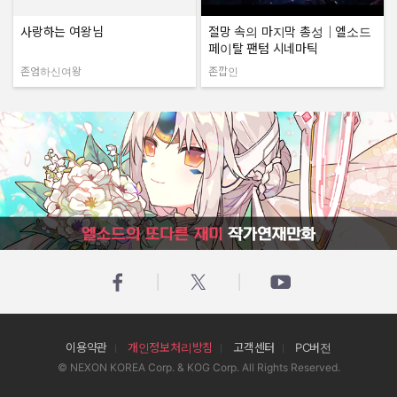
사랑하는 여왕님
절망 속의 마지막 총성｜엘소드
페이탈 팬텀 시네마틱
존엄하신여왕
존깝인
작성자:
작성자:
엘소드의 또다른 재미 작가연재만화
이용약관
개인정보처리방침
고객센터
PC버전
© NEXON KOREA Corp. & KOG Corp. All Rights Reserved.