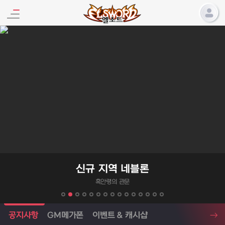
엘소드 프로모션
신규 지역 네블론
흑안령의 관문
엘소드 소식
공지사항
GM메가폰
이벤트 & 캐시샵