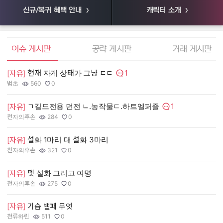
신규/복귀 혜택 안내
캐릭터 소개
엘소드 커뮤니티
이슈 게시판
공략 게시판
거래 게시판
1
현재 자게 상태가 그냥 ㄷㄷ
[
[자유]
댓글수:
범초
560
0
55
작성자:
조회수:
추천수:
작
조
추
1
ㄱ길드전용 던전 ㄴ.농작물ㄷ.하트엘퍼즐
[
[자유]
댓글수:
천자의후손
284
0
장
작성자:
조회수:
추천수:
작
조
추
설화 1마리 대 설화 3마리
[
[자유]
천자의후손
321
0
유
작성자:
조회수:
추천수:
작
조
추
펫 설화 그리고 여명
[
[자유]
그
천자의후손
275
0
작
조
추
작성자:
조회수:
추천수:
[
[자유]
기습 밸패 무엇
천류하린
511
0
Q
작성자:
조회수:
추천수:
작
조
추