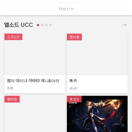
더보기
엘소드 UCC
스크린샷
팬카툰
썸머 마리나 아바타 레나&아라
복귀
츄뿡
dhdh
작성자:
작성자:
팬아트
동영상