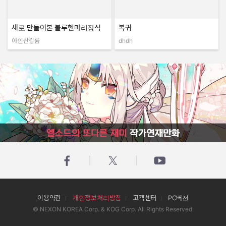
새로 만들어본 블루헨머리장식
복귀
아인산칼륨
dhdh
작성자:
작성자:
엘소드의 또다른 재미 작가연재만화
이용약관
개인정보처리방침
고객센터
PC버전
© NEXON KOREA Corp. & KOG Corp. All Rights Reserved.