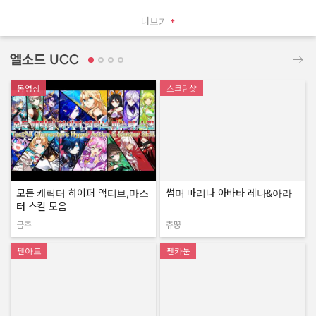
더보기
엘소드 UCC
동영상
스크린샷
모든 캐릭터 하이퍼 액티브,마스
썸머 마리나 아바타 레나&아라
터 스킬 모음
금추
츄뿡
작성자:
작성자:
팬아트
팬카툰