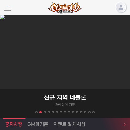
엘소드 프로모션
신규 지역 네블론
흑안령의 관문
엘소드 소식
공지사항
GM메가폰
이벤트 & 캐시샵