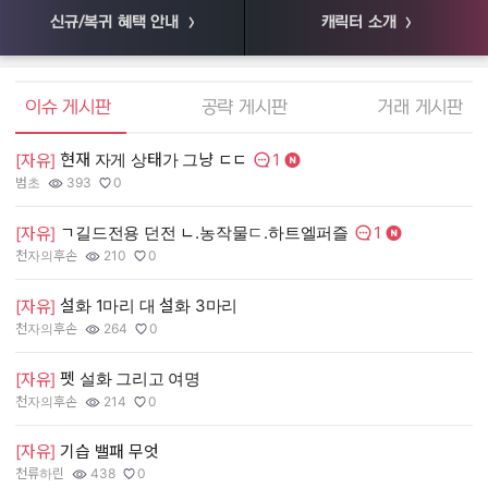
신규/복귀 혜택 안내
캐릭터 소개
엘소드 커뮤니티
이슈 게시판
공략 게시판
거래 게시판
1
현재 자게 상태가 그냥 ㄷㄷ
[
[자유]
댓글수:
범초
393
0
55
작성자:
조회수:
추천수:
작
조
추
1
ㄱ길드전용 던전 ㄴ.농작물ㄷ.하트엘퍼즐
[
[자유]
댓글수:
천자의후손
210
0
장
작성자:
조회수:
추천수:
작
조
추
설화 1마리 대 설화 3마리
[
[자유]
천자의후손
264
0
유
작성자:
조회수:
추천수:
작
조
추
펫 설화 그리고 여명
[
[자유]
그
천자의후손
214
0
작
조
추
작성자:
조회수:
추천수:
[
[자유]
기습 밸패 무엇
천류하린
438
0
Q
작성자:
조회수:
추천수:
작
조
추