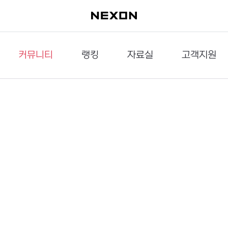
커뮤니티
랭킹
자료실
고객지원
이슈게시판
던전랭킹
다운로드
문의하기
공략게시판
대전랭킹
멀티미디어
신고하기
거래게시판
점령전랭킹
갤러리
건의하기
밸런스토론장
엘타입
보안센터
UCC게시판
작가연재만화