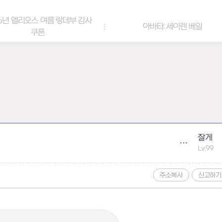
6년 엘리오스 여름 랑데부 감사
아바타: 세이렌 베일
쿠폰
잘게
Lv.99
주소복사
신고하기