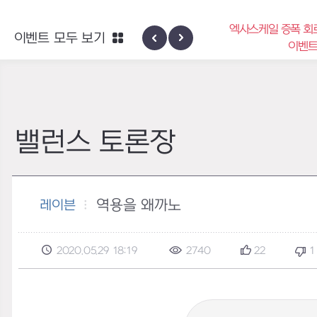
엑사스케일 증폭 회
이벤트 모두 보기
신규 지역 네블론
이벤
밸런스 토론장
역용을 왜까노
레이븐
2020.05.29 18:19
2740
22
1