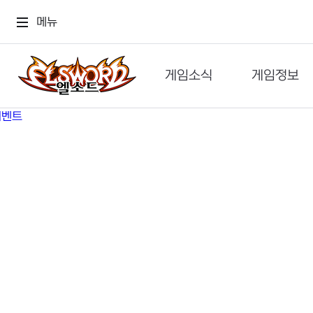
메뉴
게임소식
게임정보
공지사항
세계관
GM메가폰
캐릭터
이벤트 & 캐시샵
가이드
보도자료