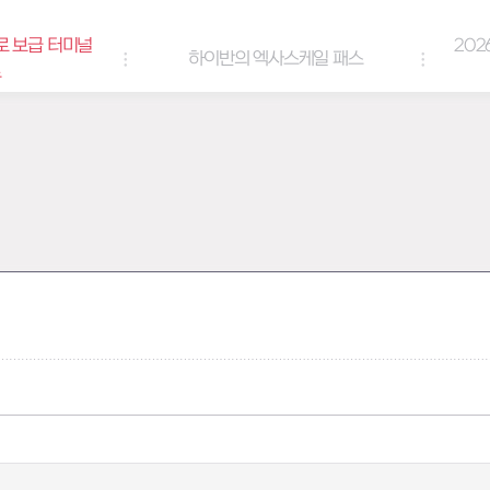
로 보급 터미널
202
하이반의 엑사스케일 패스
트