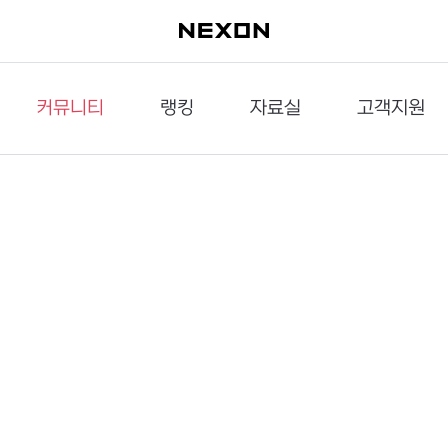
커뮤니티
랭킹
자료실
고객지원
이슈게시판
던전랭킹
다운로드
문의하기
공략게시판
대전랭킹
멀티미디어
신고하기
거래게시판
점령전랭킹
갤러리
건의하기
밸런스토론장
엘타입
보안센터
UCC게시판
작가연재만화