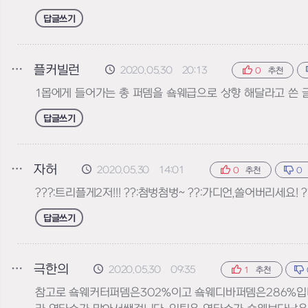
답글쓰기
플커빌런
2020.05.30 20:13
0
추천
1몹에게 들어가는 총 퍼뎀을 숔웨급으로 상향 해달라고 쓴 
답글쓰기
자허
2020.05.30 14:01
0
추천
0
???:트리플게2저!!! ??:첨벙첨벙~ ??:가디언,쓸어버리세요!
답글쓰기
극한의
2020.05.30 09:35
1
추천
참고로 숔웨커터퍼뎀은302%이고 숔웨디바퍼뎀은286%입