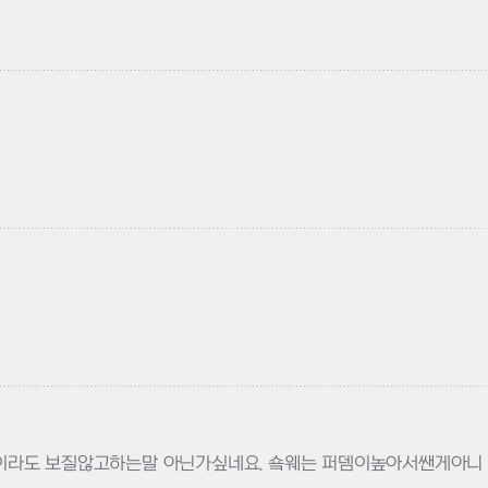
금이라도 보질않고하는말 아닌가싶네요. 숔웨는 퍼뎀이높아서쌘게아니