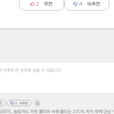
2
추천
4
비추천
천
0
비추천
신고하기
르지... 놀랍게도 익팅 풀타와 쇽웨 풀타는 200% 차이 밖에 안남 