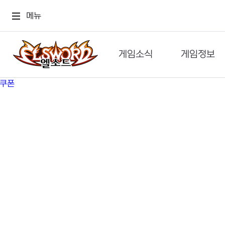
메뉴
게임소식
게임정보
공지사항
세계관
GM메가폰
캐릭터
이벤트 & 캐시샵
가이드
보도자료