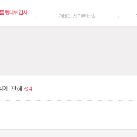
여름 랑데부 감사
아바타: 세이렌 베일
뎀에 관해
4