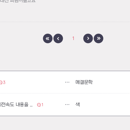
은대신 퍼뎀이높고요
1
메갤문학
3
색
밸런스 패치 항목에 루시엘 스킬 시전속도 내용을 추가
1