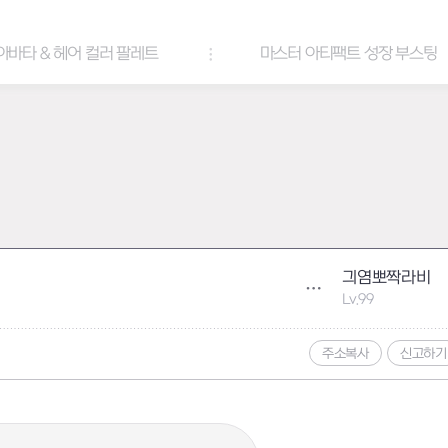
아바타 & 헤어 컬러 팔레트
마스터 아티팩트 성장 부스팅
긔염뽀짝라비
Lv.99
주소복사
신고하기