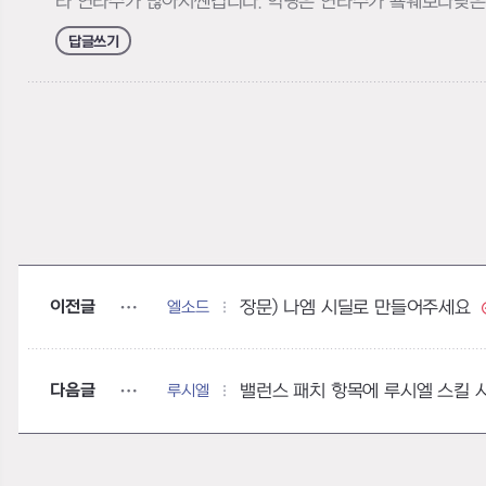
라 연타수가 많아서쌘겁니다. 익팅은 연타수가 숔웨보다낮
답글쓰기
이전글
엘소드
장문) 나엠 시딜로 만들어주세요
다음글
루시엘