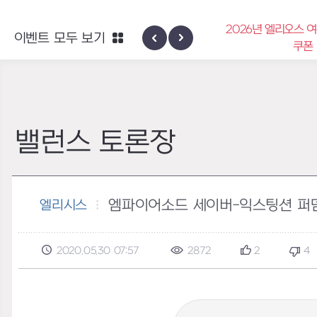
2026년 엘리오스 
이벤트 모두 보기
하이반의 엑사스케일 패스
쿠폰
밸런스 토론장
엠파이어소드 세이버-익스팅션 퍼
엘리시스
2020.05.30 07:57
2872
2
4