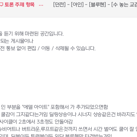
토론 주제 항목
[던전] - [아인] - [블루헨] - [수 놓는 교감
 듣기 위해 마련된 공간입니다.
반되는 게시물이나
 통보 없이 편집 / 이동 / 삭제될 수 있습니다.
 인 부분을 "에델 아이트" 포함해서 가 추가되었으면함
길고 쿨감이 그지같다는거임 딜링상승이나 시너지 상승같은건 바라지도
사이클이 2초에서 3초정도 안돌아감
트나 버트라운,루프트같은것까지 쓰면서 시간 벌어도 쿨이 잘 안
인데 딜블이든 투력블이든 일단 블루헨만 타격받는거임