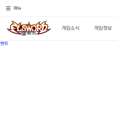
메뉴
게임소식
게임정보
공지사항
세계관
GM메가폰
캐릭터
이벤트 & 캐시샵
가이드
보도자료