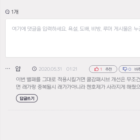
1
얍
2020.05.31 01:21
1
추천
0
비
이번 밸패를 그대로 적용시킬거면 쿨감패시브 개선은 무조건
면 래가랑 중복될시 래가가아니라 첸호제가 사라지게 해줬
답글쓰기