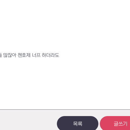
들 많잖아 첸호제 너프 하더라도
목록
글쓰기