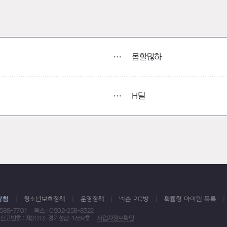
몹할많하
H딜
방침
청소년보호정책
운영정책
넥슨 PC방
확률형 아이템 목록
1588-7701
팩스 : 0502-258-8322
신고번호 : 제2013-경기성남-1659호
사업자정보확인