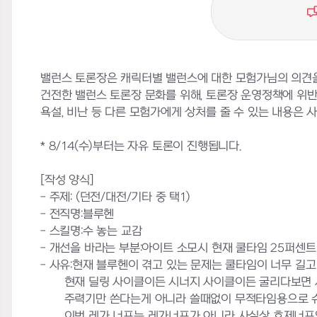
밸런스 토론장은 캐릭터별 밸런스에 대한 모험가님의 의견을
건전한 밸런스 토론장 문화를 위해, 토론장 운영정책에 위
욕설, 비난 등 다른 모험가에게 상처를 줄 수 있는 내용은 사전
* 8/14(수)부터는 자유 토론이 진행됩니다.
[작성 양식]
- 주제: (던전/대전/기타 중 택1)
- 전직명:블루헨
- 스킬명:수 놓는 교감
- 개선을 바라는 부분:아이트 소모시 현재 쿨타임 25퍼센트
- 사유:현재 블루헨이 겪고 있는 문제는 쿨타임이 너무 
현재 딜링 사이클이든 시너지 사이클이든 굴리다보면 
주력기만 쓴다는게 아니라 쓸때없이 무적타임용으로 슈비어
이번 레가 너프는 레가너프가 아니라 사실상 호제너프