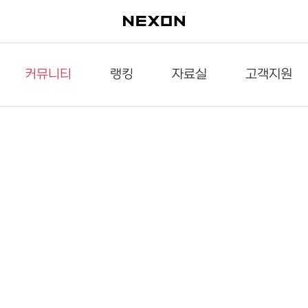
커뮤니티
랭킹
자료실
고객지원
이슈게시판
던전랭킹
다운로드
문의하기
공략게시판
대전랭킹
멀티미디어
신고하기
거래게시판
점령전랭킹
갤러리
건의하기
밸런스토론장
엘타입
보안센터
UCC게시판
작가연재만화