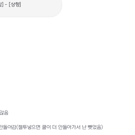
] - [상향]
 않음
돌아감(젤투넣으면 쿨이 더 안돌아가서 난 뺏었음)