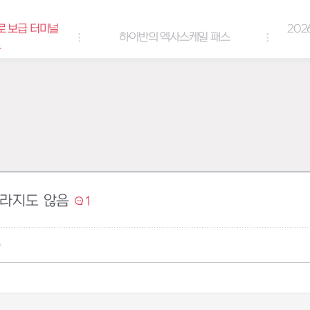
로 보급 터미널
202
하이반의 엑사스케일 패스
트
바라지도 않음
1
0