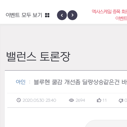
엑사스케일 증폭 회
이벤트 모두 보기
신규 지역 네블론
이벤
밸런스 토론장
블루헨 쿨감 개선좀 딜량상승같은건 
아인
2020.05.30 23:40
2694
11