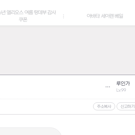
6년 엘리오스 여름 랑데부 감사
아바타: 세이렌 베일
쿠폰
루인가
Lv.99
주소복사
신고하기