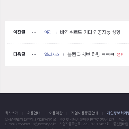
이전글
아라
비연,쉬르드 커터 인공지능 상향
다음글
엘리시스
블퀸 패시브 하향 ㅋㅋㅋ
5
회사소개
채용안내
이용약관
게임이용등급안내
개인정보처리
㈜넥슨코리아 대표이사 강대현·김정욱
경기도 성남시 분당구 판교로 256번길 7
전화 : 
E-mail : contact-us@nexon.co.kr
사업자등록번호 : 220-87-17483호
통신판매업 