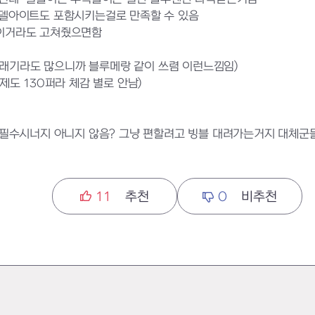
델아이트도 포함시키는걸로 만족할 수 있음
이거라도 고쳐줬으면함
래기라도 많으니까 블루메랑 같이 쓰렴 이런느낌임)
도 130퍼라 체감 별로 안남)
필수시너지 아니지 않음? 그냥 편할려고 빙블 대려가는거지 대체군
11
추천
0
비추천