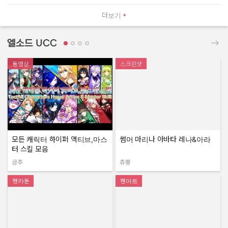
더보기
엘소드 UCC
동영상
스크린샷
모든 캐릭터 하이퍼 액티브,마스
썸머 마리나 아바타 레나&아라
터 스킬 모음
금추
츄뿡
작성자:
작성자:
팬카툰
팬아트