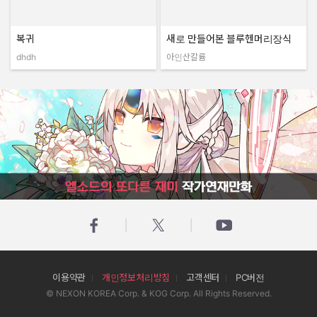
복귀
새로 만들어본 블루헨머리장식
dhdh
아인산칼륨
작성자:
작성자:
엘소드의 또다른 재미 작가연재만화
이용약관
개인정보처리방침
고객센터
PC버전
© NEXON KOREA Corp. & KOG Corp. All Rights Reserved.