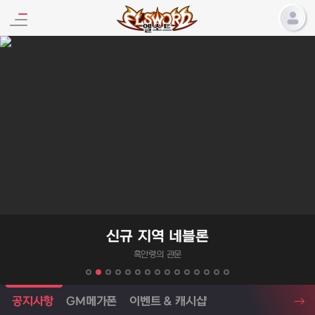
엘소드 프로모션
신규 지역 네블론
흑안령의 관문
엘소드 소식
공지사항
GM메가폰
이벤트 & 캐시샵