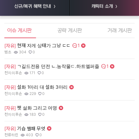
신규/복귀 혜택 안내
캐릭터 소개
엘소드 커뮤니티
이슈 게시판
공략 게시판
거래 게시판
1
현재 자게 상태가 그냥 ㄷㄷ
[
[자유]
댓글수:
범초
304
0
55
작성자:
조회수:
추천수:
작
조
추
1
ㄱ길드전용 던전 ㄴ.농작물ㄷ.하트엘퍼즐
[
[자유]
댓글수:
천자의후손
171
0
장
작성자:
조회수:
추천수:
작
조
추
설화 1마리 대 설화 3마리
[
[자유]
천자의후손
229
0
유
작성자:
조회수:
추천수:
작
조
추
펫 설화 그리고 여명
[
[자유]
그
천자의후손
183
0
작
조
추
작성자:
조회수:
추천수:
[
[자유]
기습 밸패 무엇
천류하린
403
0
Q
작성자:
조회수:
추천수:
작
조
추