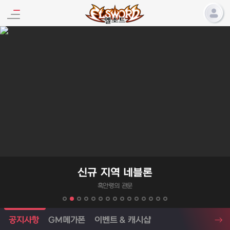
엘소드 프로모션
신규 지역 네블론
흑안령의 관문
엘소드 소식
공지사항
GM메가폰
이벤트 & 캐시샵