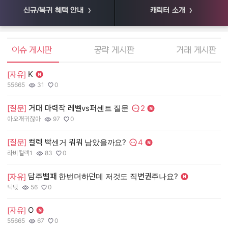
신규/복귀 혜택 안내
캐릭터 소개
엘소드 커뮤니티
이슈 게시판
공략 게시판
거래 게시판
K
[자유]
[
55665
31
0
55
작성자:
조회수:
추천수:
작
조
추
2
[질문]
거대 마력작 레벨vs퍼센트 질문
[
댓글수:
아오개귀찮아
97
0
장
작성자:
조회수:
추천수:
작
조
추
4
[질문]
컬렉 빡센거 뭐뭐 남았을까요?
[
댓글수:
라비컬랙1
83
0
유
작성자:
조회수:
추천수:
작
조
추
담주밸패 한번더하던데 저것도 직변권주나요?
[자유]
[
틱탃
56
0
그
작성자:
조회수:
추천수:
작
조
추
O
[자유]
[
55665
67
0
Q
작성자:
조회수:
추천수:
작
조
추