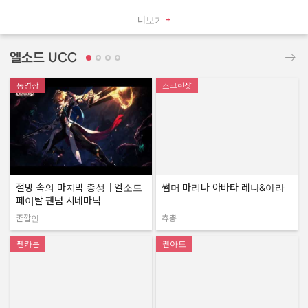
더보기
엘소드 UCC
동영상
스크린샷
절망 속의 마지막 총성｜엘소드
썸머 마리나 아바타 레나&아라
페이탈 팬텀 시네마틱
존깝인
츄뿡
작성자:
작성자:
팬카툰
팬아트