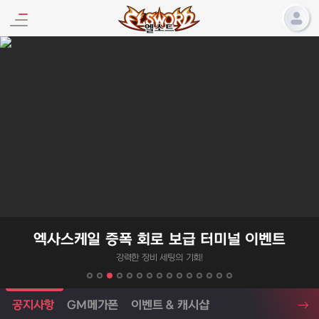
엘소드 프로모션
엑사스케일 증폭 회로 보급 터미널 이벤트
강력한 장비 세팅의 기회!
엘소드 소식
공지사항
GM메가폰
이벤트 & 캐시샵