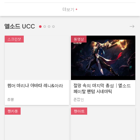
더보기
엘소드 UCC
스크린샷
동영상
썸머 마리나 아바타 레나&아라
절망 속의 마지막 총성｜엘소드
페이탈 팬텀 시네마틱
츄뿡
존깝인
작성자:
작성자:
팬카툰
팬아트