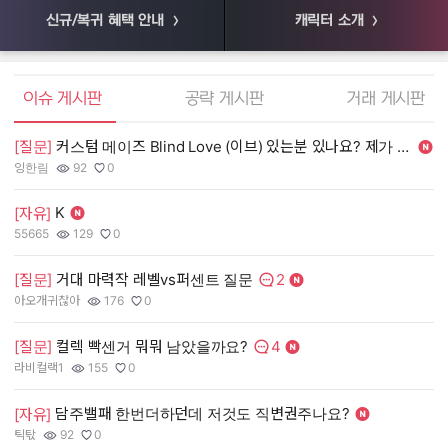
신규/복귀 혜택 안내
캐릭터 소개
엘소드 커뮤니티
이슈 게시판
공략 게시판
거래 게시판
[질문]
커스텀 메이즈 Blind Love (이브) 있는분 있나요? 제가 살게요.
[
잉한림
92
0
55
작성자:
조회수:
추천수:
작
조
추
K
[자유]
[
55665
129
0
장
작성자:
조회수:
추천수:
작
조
추
2
[질문]
거대 마력작 레벨vs퍼센트 질문
[
댓글수:
아오개귀찮아
176
0
유
작성자:
조회수:
추천수:
작
조
추
4
[질문]
컬렉 빡센거 뭐뭐 남았을까요?
[
댓글수:
라비컬랙1
155
0
그
작성자:
조회수:
추천수:
작
조
추
담주밸패 한번더하던데 저것도 직변권주나요?
[
[자유]
틱탃
92
0
Q
작성자:
조회수:
추천수:
작
조
추