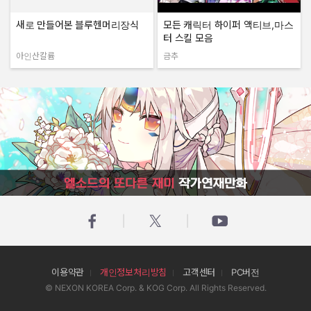
새로 만들어본 블루헨머리장식
모든 캐릭터 하이퍼 액티브,마스
터 스킬 모음
아인산칼륨
금추
작성자:
작성자:
엘소드의 또다른 재미 작가연재만화
이용약관
개인정보처리방침
고객센터
PC버전
© NEXON KOREA Corp. & KOG Corp. All Rights Reserved.