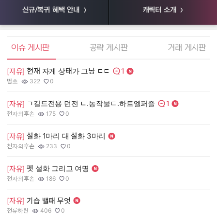
신규/복귀 혜택 안내
캐릭터 소개
엘소드 커뮤니티
이슈 게시판
공략 게시판
거래 게시판
1
현재 자게 상태가 그냥 ㄷㄷ
[
[자유]
댓글수:
범초
322
0
55
작성자:
조회수:
추천수:
작
조
추
1
ㄱ길드전용 던전 ㄴ.농작물ㄷ.하트엘퍼즐
[
[자유]
댓글수:
천자의후손
175
0
장
작성자:
조회수:
추천수:
작
조
추
설화 1마리 대 설화 3마리
[
[자유]
천자의후손
233
0
유
작성자:
조회수:
추천수:
작
조
추
펫 설화 그리고 여명
[
[자유]
그
천자의후손
186
0
작
조
추
작성자:
조회수:
추천수:
[
[자유]
기습 밸패 무엇
천류하린
406
0
Q
작성자:
조회수:
추천수:
작
조
추