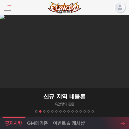
엘소드 프로모션
신규 지역 네블론
흑안령의 관문
엘소드 소식
공지사항
GM메가폰
이벤트 & 캐시샵