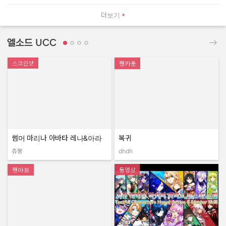
더보기
엘소드 UCC
스크린샷
팬카툰
썸머 마리나 아바타 레나&아라
복귀
츄뿡
dhdh
작성자:
작성자:
팬아트
동영상