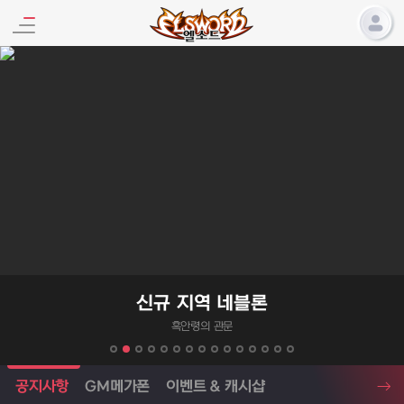
엘소드 프로모션
신규 지역 네블론
흑안령의 관문
엘소드 소식
공지사항
GM메가폰
이벤트 & 캐시샵