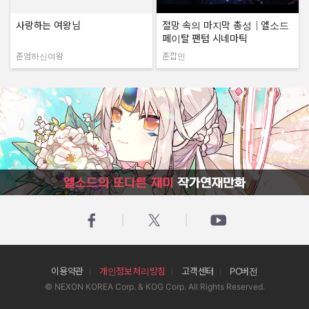
사랑하는 여왕님
절망 속의 마지막 총성｜엘소드
페이탈 팬텀 시네마틱
존엄하신여왕
존깝인
작성자:
작성자:
엘소드의 또다른 재미 작가연재만화
이용약관
개인정보처리방침
고객센터
PC버전
© NEXON KOREA Corp. & KOG Corp. All Rights Reserved.