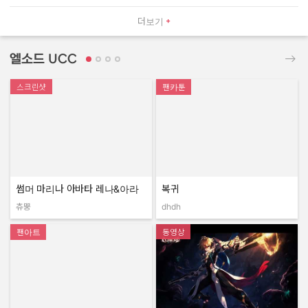
더보기
엘소드 UCC
스크린샷
팬카툰
썸머 마리나 아바타 레나&아라
복귀
츄뿡
dhdh
작성자:
작성자:
팬아트
동영상