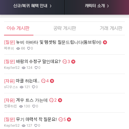
신규/복귀 혜택 안내
캐릭터 소개
엘소드 커뮤니티
이슈 게시판
공략 게시판
거래 게시판
[질문]
뉴비 아바타 및 템셋팅 질문드립니다(둠브링어)
[
머루피
66
0
머
작성자:
조회수:
추천수:
작
조
추
3
[질문]
바람의 수정구 말인데요?
[
댓글수:
Kep1erS2
124
0
55
작성자:
조회수:
추천수:
작
조
추
4
마클 하는데..
[
[자유]
댓글수:
s디우스s
121
0
장
작성자:
조회수:
추천수:
작
조
추
2
겨우 트스 가는데
[
[자유]
댓글수:
천류하린
130
0
유
작성자:
조회수:
추천수:
작
조
추
5
[질문]
무기 마력석 작 질문요!
[
댓글수:
그
Kep1erS2
127
0
작
조
추
작성자:
조회수:
추천수: