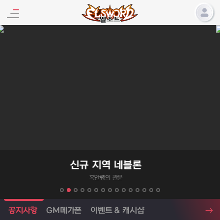
엘소드 프로모션
엑사스케일 증폭 회로 보급 터미
강력한 장비 세팅의 기회!
엘소드 소식
공지사항
GM메가폰
이벤트 & 캐시샵