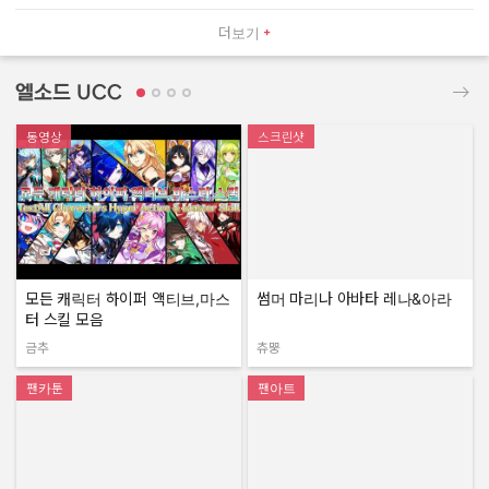
더보기
엘소드 UCC
동영상
스크린샷
모든 캐릭터 하이퍼 액티브,마스
썸머 마리나 아바타 레나&아라
터 스킬 모음
금추
츄뿡
작성자:
작성자:
팬카툰
팬아트