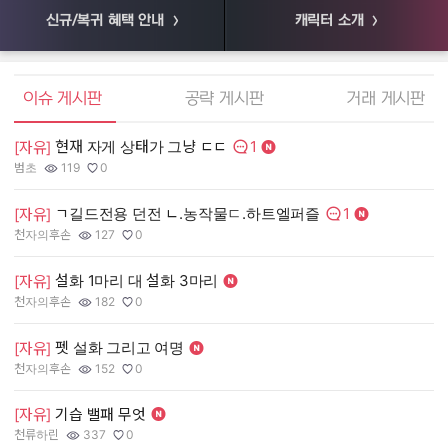
신규/복귀 혜택 안내
캐릭터 소개
엘소드 커뮤니티
이슈 게시판
공략 게시판
거래 게시판
1
현재 자게 상태가 그냥 ㄷㄷ
[
[자유]
댓글수:
범초
119
0
55
작성자:
조회수:
추천수:
작
조
추
1
ㄱ길드전용 던전 ㄴ.농작물ㄷ.하트엘퍼즐
[
[자유]
댓글수:
천자의후손
127
0
장
작성자:
조회수:
추천수:
작
조
추
설화 1마리 대 설화 3마리
[
[자유]
천자의후손
182
0
유
작성자:
조회수:
추천수:
작
조
추
펫 설화 그리고 여명
[
[자유]
그
천자의후손
152
0
작
조
추
작성자:
조회수:
추천수:
[
[자유]
기습 밸패 무엇
천류하린
337
0
Q
작성자:
조회수:
추천수:
작
조
추