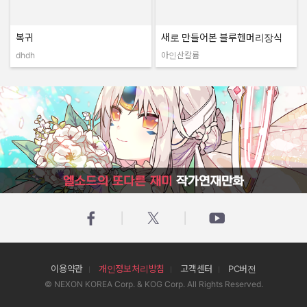
복귀
새로 만들어본 블루헨머리장식
dhdh
아인산칼륨
작성자:
작성자:
엘소드의 또다른 재미 작가연재만화
이용약관
개인정보처리방침
고객센터
PC버전
© NEXON KOREA Corp. & KOG Corp. All Rights Reserved.