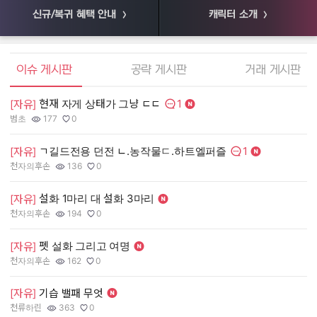
신규/복귀 혜택 안내
캐릭터 소개
엘소드 커뮤니티
이슈 게시판
공략 게시판
거래 게시판
1
현재 자게 상태가 그냥 ㄷㄷ
[
[자유]
댓글수:
범초
177
0
55
작성자:
조회수:
추천수:
작
조
추
1
ㄱ길드전용 던전 ㄴ.농작물ㄷ.하트엘퍼즐
[
[자유]
댓글수:
천자의후손
136
0
장
작성자:
조회수:
추천수:
작
조
추
설화 1마리 대 설화 3마리
[
[자유]
천자의후손
194
0
유
작성자:
조회수:
추천수:
작
조
추
펫 설화 그리고 여명
[
[자유]
그
천자의후손
162
0
작
조
추
작성자:
조회수:
추천수:
[
[자유]
기습 밸패 무엇
천류하린
363
0
Q
작성자:
조회수:
추천수:
작
조
추