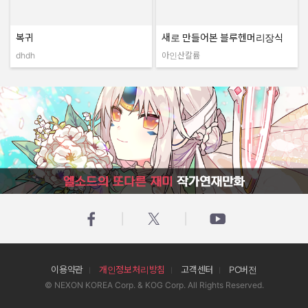
복귀
새로 만들어본 블루헨머리장식
dhdh
아인산칼륨
작성자:
작성자:
엘소드의 또다른 재미 작가연재만화
이용약관
개인정보처리방침
고객센터
PC버전
© NEXON KOREA Corp. & KOG Corp. All Rights Reserved.