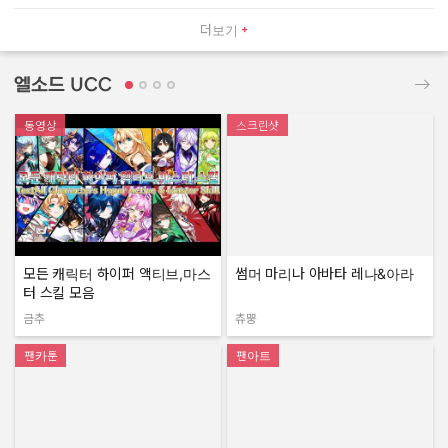
더보기
엘소드 UCC
동영상
스크린샷
모든 캐릭터 하이퍼 액티브,마스
썸머 마리나 아바타 레나&아라
터 스킬 모음
금추
츄뿡
작성자:
작성자:
팬카툰
팬아트