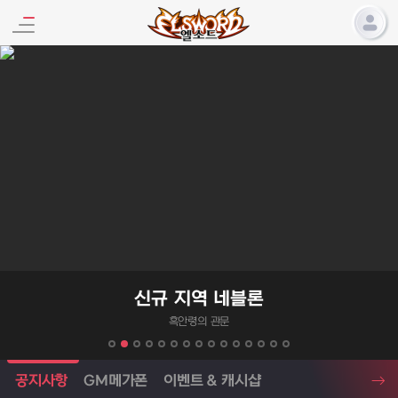
엘소드 프로모션
신규 지역 네블론
흑안령의 관문
엘소드 소식
공지사항
GM메가폰
이벤트 & 캐시샵