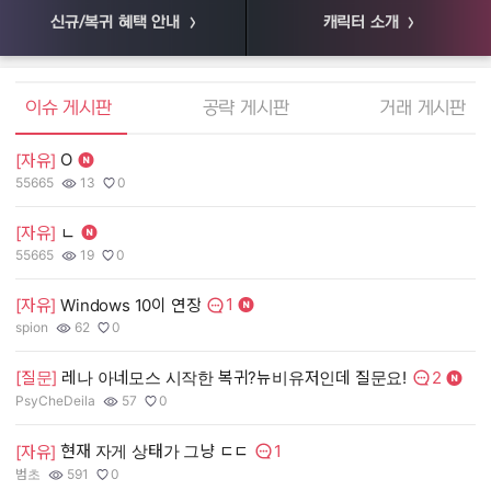
신규/복귀 혜택 안내
캐릭터 소개
엘소드 커뮤니티
이슈 게시판
공략 게시판
거래 게시판
O
[자유]
[
55665
13
0
55
작성자:
조회수:
추천수:
작
조
추
[자유]
ㄴ
[
55665
19
0
장
작성자:
조회수:
추천수:
작
조
추
1
[자유]
Windows 10이 연장
[
댓글수:
spion
62
0
유
작성자:
조회수:
추천수:
작
조
추
2
[질문]
레나 아네모스 시작한 복귀?뉴비유저인데 질문요!
[
댓글수:
PsyCheDeila
57
0
그
작성자:
조회수:
추천수:
작
조
추
1
현재 자게 상태가 그냥 ㄷㄷ
[자유]
[
댓글수:
범초
591
0
Q
작성자:
조회수:
추천수:
작
조
추