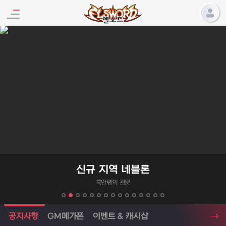
엘소드 프로모션
신규 지역 네블론
흑안령의 관문
엘소드 소식
공지사항
GM메가폰
이벤트 & 캐시샵