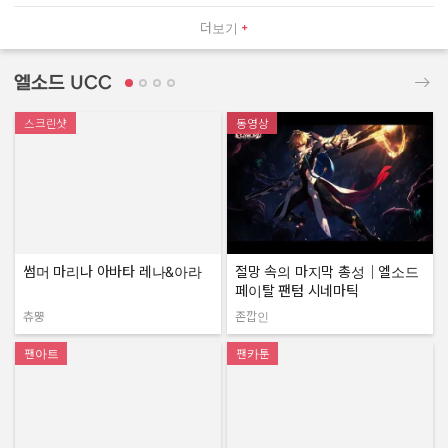
더보기
엘소드 UCC
스크린샷
동영상
썸머 마리나 아바타 레나&아라
절망 속의 마지막 총성｜엘소드
페이탈 팬텀 시네마틱
츄뿡
존깝인
작성자:
작성자:
팬아트
팬카툰