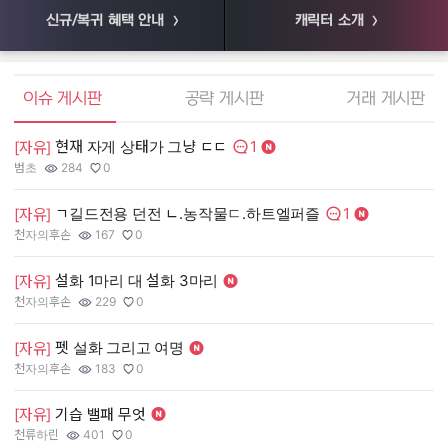
신규/복귀 혜택 안내
캐릭터 소개
엘소드 커뮤니티
이슈 게시판
공략 게시판
거래 게시판
1
현재 자게 상태가 그냥 ㄷㄷ
[
[자유]
댓글수:
범초
284
0
55
작성자:
조회수:
추천수:
작
조
추
1
ㄱ길드전용 던전 ㄴ.농작물ㄷ.하트엘퍼즐
[
[자유]
댓글수:
천자의후손
167
0
장
작성자:
조회수:
추천수:
작
조
추
설화 1마리 대 설화 3마리
[
[자유]
천자의후손
229
0
유
작성자:
조회수:
추천수:
작
조
추
펫 설화 그리고 여명
[
[자유]
그
천자의후손
183
0
작
조
추
작성자:
조회수:
추천수:
[
[자유]
기습 밸패 무엇
천류하린
401
0
Q
작성자:
조회수:
추천수:
작
조
추