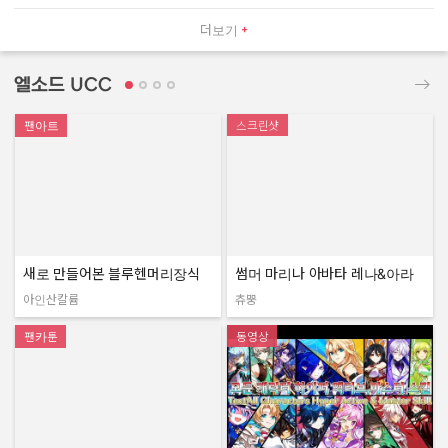
더보기
엘소드 UCC
팬아트
스크린샷
새로 만들어본 블루헨머리장식
썸머 마리나 아바타 레나&아라
아인산칼륨
츄뿡
작성자:
작성자:
팬카툰
동영상