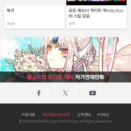
복귀
모든 캐릭터 하이퍼 액티브,마스
터 스킬 모음
dhdh
금추
작성자:
작성자:
엘소드의 또다른 재미 작가연재만화
이용약관
개인정보처리방침
고객센터
PC버전
© NEXON KOREA Corp. & KOG Corp. All Rights Reserved.