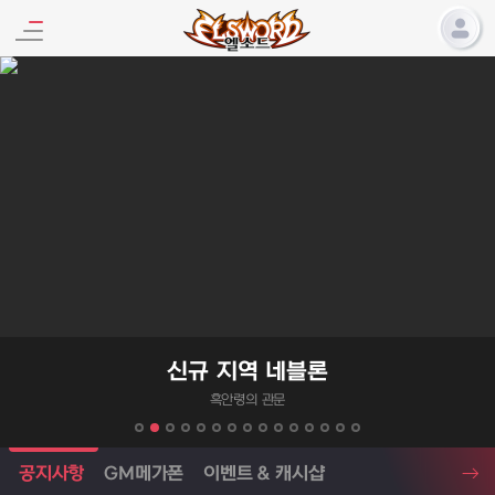
엘소드 프로모션
신규 지역 네블론
흑안령의 관문
엘소드 소식
공지사항
GM메가폰
이벤트 & 캐시샵