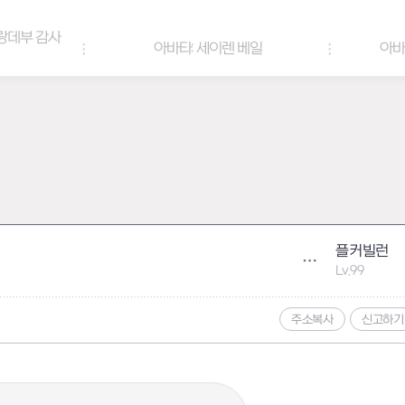
아바타: 세이렌 베일
아바타 & 헤어 컬러 팔레트
플커빌런
Lv.99
주소복사
신고하기