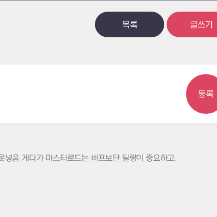
목록
글쓰기
등록
못넣음 게다가 마스터로드는 버프보단 딜량이 중요하고.