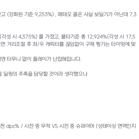
강화된 기준 9,253%) , 메테오 콜은 사실 보딜기가 아닌데 7,3
 시 4,375%) 를 가졌고, 풀타기준 총 12,924%(각성 시 17,5
면 거리조절 후 좌/우 캐릭터를 끊임없이 구체 튕기는 타이밍에 맞
엔 터무니 없이 플레이가 난잡해집니다.
 소형몹 딜링의 주축을 담당할 것이라 생각했으나
천 dps% / 시전 중 무적 VS 시전 중 슈퍼아머 (상태이상 면역인지