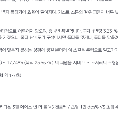
지 못하기에 효율이 떨어지며, 거스트 스톰의 경우 퍼뎀이 너무 낮고 (
격으로 이루어져 있으며, 총 4번 폭발합니다. 구체 1번당 3,231%(각성
 가졌으나, 풀타 난이도가 구석에서만 풀타를 맞거나, 풀타를 맞출려
에 맞추지 못하는 상황이 생길 뿐더러 이 스킬을 주력으로 밀고가기
%) ~ 17,748%(묵직 25,557%) 의 퍼뎀을 지녀 오즈 소서러의
합 약4~7초)
3필 에이스 인 더 홀 VS 첸플커 / 초당 1만 dps% VS 초당 4