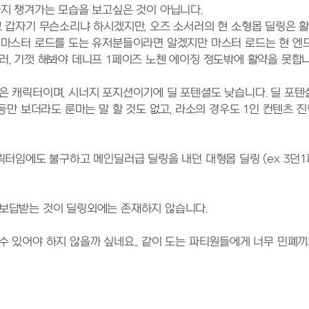
까지 챙겨가는 모습을 보고싶은 것이 아닙니다.
 갑자기 무슨소리냐 하시겠지만, 오즈 소서러의 현 소형몹 딜링은 활
 마스터 로드를 도는 유저분들이라면 알겠지만 마스터 로드는 현 엔
, 기껏 해봐야 데니프 1페이즈 노첸 에이징 정도밖에 활약을 못합니
은 캐릭터이며, 시너지 포지션이기에 딜 포텐셜도 낮습니다. 딜 포텐
등만 보더라도 룬마는 말 할 것도 없고, 라소의 경우도 1인 컨텐츠
터임에도 불구하고 메인딜러급 딜링을 내던 대형몹 딜링 (ex 3던1페,
보답받는 것이 딜링외에는 존재하지 않습니다.
 있어야 하지 않을까 싶네요.. 같이 도는 파티원들에게 너무 민폐끼