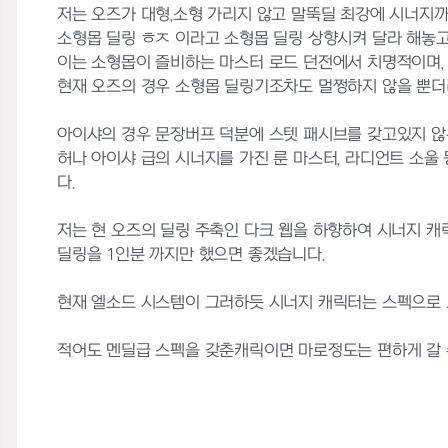
저는 오즈가 대형,소형 가리지 않고 말뚝딜 최강에 시너지
소형몹 딜링 ㅎㅈ 이라고 소형몹 딜링 상향시켜 달라 해놓고
이는 소형몹이 즐비하는 마스터 로드 던전에서 치명적이며,
현재 오즈의 경우 소형몹 딜링기조차도 멀쩡하지 않을 뿐더러
아이샤의 경우 문장버프 덕분에 스텟 패시브를 갖고있지 않
허나 아이샤 급의 시너지를 가진 룬 마스터, 라디언트 소울 
다.
저는 현 오즈의 딜링 주축인 다크 웹을 하향하여 시너지 캐릭
딜링을 1인분 까지만 했으면 좋겠습니다.
현재 엘소드 시스템이 그러하듯 시너지 캐릭터는 스펙으로 
적어도 멘딜급 스펙을 갖춘캐릭이면 마로정도는 편하게 갈 수