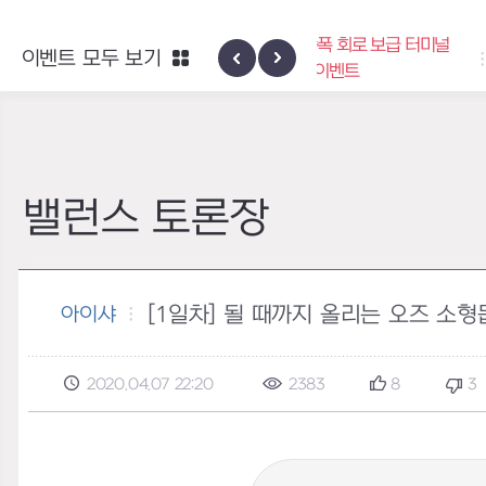
엑사스케일 증폭 회로 보급 터미널
이벤트 모두 보기
하이반의 엑사스
이벤트
밸런스 토론장
[1일차] 될 때까지 올리는 오즈 소형
아이샤
2020.04.07 22:20
2383
8
3