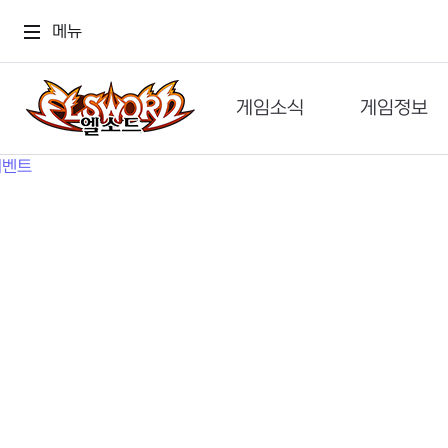
메뉴
게임소식
게임정보
공지사항
세계관
GM메가폰
캐릭터
이벤트 & 캐시샵
가이드
보도자료