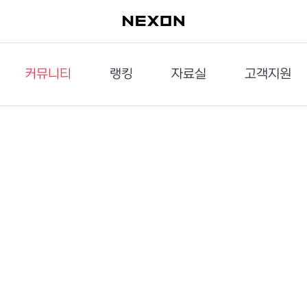
커뮤니티
랭킹
자료실
고객지원
이슈게시판
던전랭킹
다운로드
문의하기
공략게시판
대전랭킹
멀티미디어
신고하기
거래게시판
점령전랭킹
갤러리
건의하기
밸런스토론장
엘타입
보안센터
UCC게시판
작가연재만화