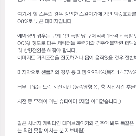
여기서, 헬 스톤의 경우 강인한 스킬이기에 기반 뎀증효과를 받
08%로 낮은 데미지입니다.
에이징의 경우는 구체 1번 폭발 당 구체직격 1타격 + 폭발 9타
00%) 정도로 다른 캐릭터들 주력기와 견주어볼만한 퍼뎀을
춰 방향전환을 해줘야 합니다.
이마저도 거리조절을 잘못하거나 몹이 움직였을 경우 절반밖
마지막으로 첸플커의 경우 총 퍼뎀 9,984%(묵직 14,376
터무니 없는 느린 시전시간 (동속영향 X , 총 시전시간 후딜
시전 중 무적이 아닌 슈퍼아머 (제일 어이없습니다..)
같은 시너지 캐릭터인 데이브레이커와 견주어 봐도 똑같은 키다운 
는 확인 못함 아시는 분 제보바람)