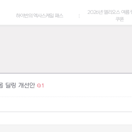
2026년 엘리오스 여름 랑데부 감사
케일 패스
쿠폰
몹 딜링 개선안
1