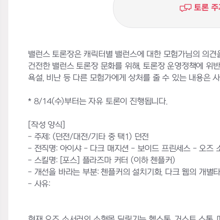
토론 주
밸런스 토론장은 캐릭터별 밸런스에 대한 모험가님의 의견을
건전한 밸런스 토론장 문화를 위해, 토론장 운영정책에 위
욕설, 비난 등 다른 모험가에게 상처를 줄 수 있는 내용은 사전
* 8/14(수)부터는 자유 토론이 진행됩니다.
[작성 양식]
- 주제: (던전/대전/기타 중 택1) 던전
- 전직명: 아이샤 - 다크 매지션 - 보이드 프린세스 - 오즈
- 스킬명: [포스] 플라즈마 커터 (이하 첸플커)
- 개선을 바라는 부분: 첸플커의 설치기화, 다크 웹의 개별
- 사유:
현재 오즈 소서러의 소형몹 딜링기는 헬스톤, 거스트 스톰, 메