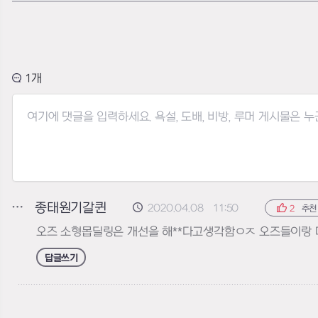
1
종태원기갈퀸
2020.04.08 11:50
2
추천
오즈 소형몹딜링은 개선을 해**다고생각함ㅇㅈ 오즈들이랑 
답글쓰기