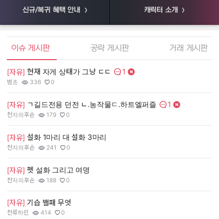
신규/복귀 혜택 안내
캐릭터 소개
엘소드 커뮤니티
이슈 게시판
공략 게시판
거래 게시판
1
현재 자게 상태가 그냥 ㄷㄷ
[
[자유]
댓글수:
범초
336
0
55
작성자:
조회수:
추천수:
작
조
추
1
ㄱ길드전용 던전 ㄴ.농작물ㄷ.하트엘퍼즐
[
[자유]
댓글수:
천자의후손
179
0
장
작성자:
조회수:
추천수:
작
조
추
설화 1마리 대 설화 3마리
[
[자유]
천자의후손
241
0
유
작성자:
조회수:
추천수:
작
조
추
펫 설화 그리고 여명
[
[자유]
그
천자의후손
188
0
작
조
추
작성자:
조회수:
추천수:
[
[자유]
기습 밸패 무엇
천류하린
414
0
Q
작성자:
조회수:
추천수:
작
조
추