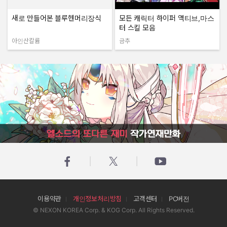
새로 만들어본 블루헨머리장식
모든 캐릭터 하이퍼 액티브,마스
터 스킬 모음
아인산칼륨
금추
작성자:
작성자:
엘소드의 또다른 재미 작가연재만화
이용약관
개인정보처리방침
고객센터
PC버전
© NEXON KOREA Corp. & KOG Corp. All Rights Reserved.