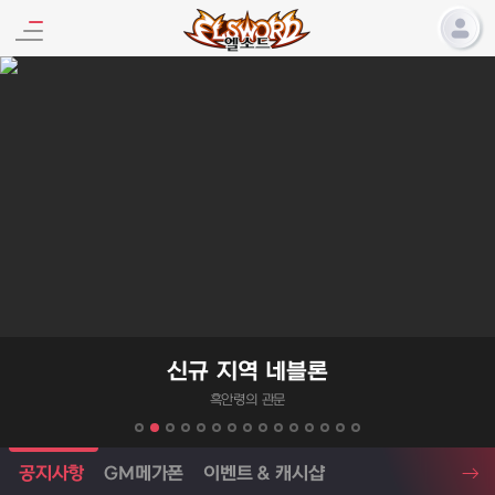
엘소드 프로모션
신규 지역 네블론
흑안령의 관문
엘소드 소식
공지사항
GM메가폰
이벤트 & 캐시샵