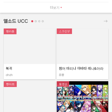
더보기
엘소드 UCC
팬카툰
스크린샷
복귀
썸머 마리나 아바타 레나&아라
dhdh
츄뿡
작성자:
작성자:
팬아트
동영상