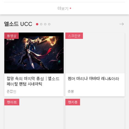
더보기
엘소드 UCC
동영상
스크린샷
절망 속의 마지막 총성｜엘소드
썸머 마리나 아바타 레나&아라
페이탈 팬텀 시네마틱
존깝인
츄뿡
작성자:
작성자:
팬아트
팬카툰