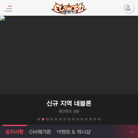
엘소드 프로모션
신규 지역 네블론
흑안령의 관문
엘소드 소식
공지사항
GM메가폰
이벤트 & 캐시샵