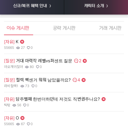
신규/복귀 혜택 안내
캐릭터 소개
엘소드 커뮤니티
이슈 게시판
공략 게시판
거래 게시판
K
[자유]
[
55665
27
0
55
작성자:
조회수:
추천수:
작
조
추
2
[질문]
거대 마력작 레벨vs퍼센트 질문
[
댓글수:
아오개귀찮아
80
0
장
작성자:
조회수:
추천수:
작
조
추
4
[질문]
컬렉 빡센거 뭐뭐 남았을까요?
[
댓글수:
라비컬랙1
73
0
유
작성자:
조회수:
추천수:
작
조
추
담주밸패 한번더하던데 저것도 직변권주나요?
[자유]
[
틱탃
56
0
그
작성자:
조회수:
추천수:
작
조
추
O
[자유]
[
55665
67
0
Q
작성자:
조회수:
추천수:
작
조
추