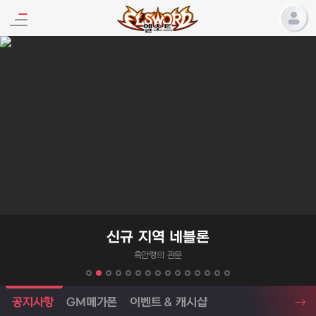
엘소드 프로모션
신규 지역 네블론
흑안령의 관문
엘소드 소식
공지사항
GM메가폰
이벤트 & 캐시샵