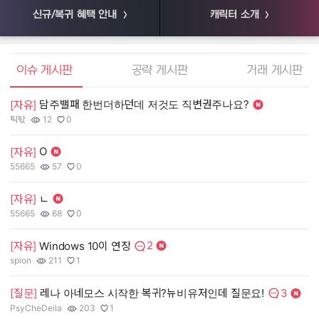
신규/복귀 혜택 안내
캐릭터 소개
엘소드 커뮤니티
이슈 게시판
공략 게시판
거래 게시판
담주밸패 한번더하던데 저것도 직변권주나요?
[
[자유]
틱탃
12
0
55
작성자:
조회수:
추천수:
작
조
추
O
[자유]
[
55665
57
0
장
작성자:
조회수:
추천수:
작
조
추
[자유]
ㄴ
[
55665
68
0
유
작성자:
조회수:
추천수:
작
조
추
2
[자유]
Windows 10이 연장
[
댓글수:
spion
211
1
그
작성자:
조회수:
추천수:
작
조
추
3
[질문]
레나 아네모스 시작한 복귀?뉴비유저인데 질문요!
[
댓글수:
PsyCheDeila
203
1
Q
작성자:
조회수:
추천수:
작
조
추