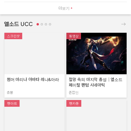
더보기
엘소드 UCC
스크린샷
동영상
썸머 마리나 아바타 레나&아라
절망 속의 마지막 총성｜엘소드
페이탈 팬텀 시네마틱
츄뿡
존깝인
작성자:
작성자:
팬아트
팬카툰