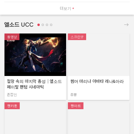
더보기
엘소드 UCC
동영상
스크린샷
절망 속의 마지막 총성｜엘소드
썸머 마리나 아바타 레나&아라
페이탈 팬텀 시네마틱
존깝인
츄뿡
작성자:
작성자:
팬카툰
팬아트