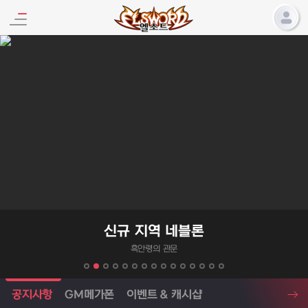
엘소드 프로모션
신규 지역 네블론
흑안령의 관문
엘소드 소식
공지사항
GM메가폰
이벤트 & 캐시샵