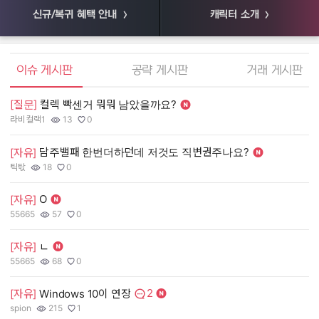
신규/복귀 혜택 안내
캐릭터 소개
엘소드 커뮤니티
이슈 게시판
공략 게시판
거래 게시판
[질문]
컬렉 빡센거 뭐뭐 남았을까요?
[
라비컬랙1
13
0
55
작성자:
조회수:
추천수:
작
조
추
담주밸패 한번더하던데 저것도 직변권주나요?
[
[자유]
틱탃
18
0
장
작성자:
조회수:
추천수:
작
조
추
O
[자유]
[
55665
57
0
유
작성자:
조회수:
추천수:
작
조
추
[자유]
ㄴ
[
55665
68
0
그
작성자:
조회수:
추천수:
작
조
추
2
[자유]
Windows 10이 연장
[
댓글수:
spion
215
1
Q
작성자:
조회수:
추천수:
작
조
추