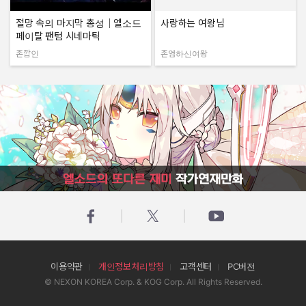
절망 속의 마지막 총성｜엘소드
사랑하는 여왕님
페이탈 팬텀 시네마틱
존깝인
존엄하신여왕
작성자:
작성자:
엘소드의 또다른 재미 작가연재만화
이용약관
개인정보처리방침
고객센터
PC버전
© NEXON KOREA Corp. & KOG Corp. All Rights Reserved.