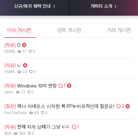
신규/복귀 혜택 안내
캐릭터 소개
엘소드 커뮤니티
이슈 게시판
공략 게시판
거래 게시판
O
[자유]
[
55665
17
0
55
작성자:
조회수:
추천수:
작
조
추
[자유]
ㄴ
[
55665
23
0
장
작성자:
조회수:
추천수:
작
조
추
1
[자유]
Windows 10이 연장
[
댓글수:
spion
72
0
유
작성자:
조회수:
추천수:
작
조
추
2
[질문]
레나 아네모스 시작한 복귀?뉴비유저인데 질문요!
[
댓글수:
PsyCheDeila
63
0
그
작성자:
조회수:
추천수:
작
조
추
1
현재 자게 상태가 그냥 ㄷㄷ
[자유]
[
댓글수:
범초
593
0
Q
작성자:
조회수:
추천수:
작
조
추