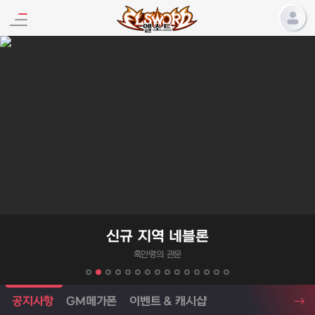
엘소드 프로모션
신규 지역 네블론
흑안령의 관문
엘소드 소식
공지사항
GM메가폰
이벤트 & 캐시샵