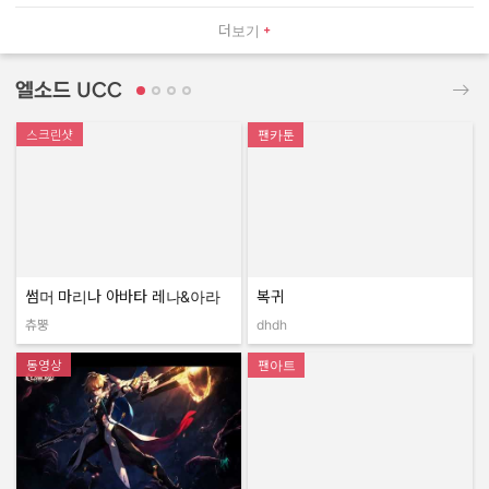
더보기
엘소드 UCC
스크린샷
팬카툰
썸머 마리나 아바타 레나&아라
복귀
츄뿡
dhdh
작성자:
작성자:
동영상
팬아트