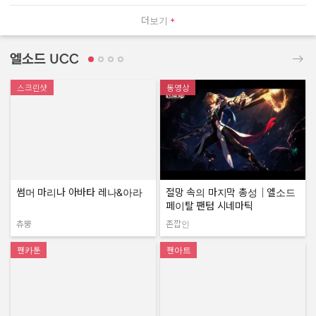
더보기
엘소드 UCC
스크린샷
동영상
썸머 마리나 아바타 레나&아라
절망 속의 마지막 총성｜엘소드
페이탈 팬텀 시네마틱
츄뿡
존깝인
작성자:
작성자:
팬카툰
팬아트