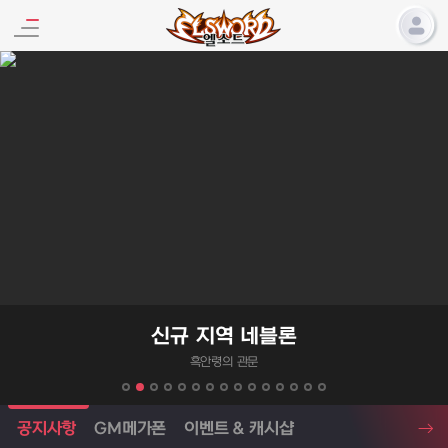
엘소드 프로모션
신규 지역 네블론
흑안령의 관문
엘소드 소식
공지사항
GM메가폰
이벤트 & 캐시샵