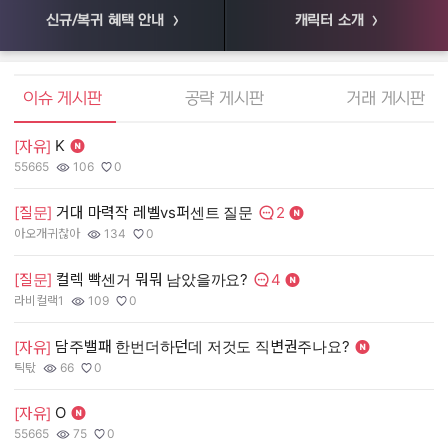
신규/복귀 혜택 안내
캐릭터 소개
엘소드 커뮤니티
이슈 게시판
공략 게시판
거래 게시판
K
[자유]
[
55665
106
0
55
작성자:
조회수:
추천수:
작
조
추
2
[질문]
거대 마력작 레벨vs퍼센트 질문
[
댓글수:
아오개귀찮아
134
0
장
작성자:
조회수:
추천수:
작
조
추
4
[질문]
컬렉 빡센거 뭐뭐 남았을까요?
[
댓글수:
라비컬랙1
109
0
유
작성자:
조회수:
추천수:
작
조
추
담주밸패 한번더하던데 저것도 직변권주나요?
[자유]
[
틱탃
66
0
그
작성자:
조회수:
추천수:
작
조
추
O
[자유]
[
55665
75
0
Q
작성자:
조회수:
추천수:
작
조
추