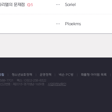
Sariel
사리엘의 문제점
5
Ploekms
방침
청소년보호정책
운영정책
넥슨 PC방
확률형 아이템 목록
1588-7701
팩스 : 0502-258-8322
신고번호 : 제2013-경기성남-1659호
사업자정보확인