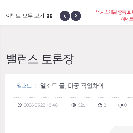
엑사스케일 증폭 회
이벤트 모두 보기
신규 지역 네블론
이벤
밸런스 토론장
엘소드 물, 마공 직업차이
엘소드
2026.03.23 18:48
526
2
0