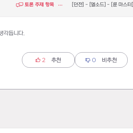
토론 주제 항목
[던전] - [엘소드] - [룬 마스터
 생각듭니다.
2
추천
0
비추천