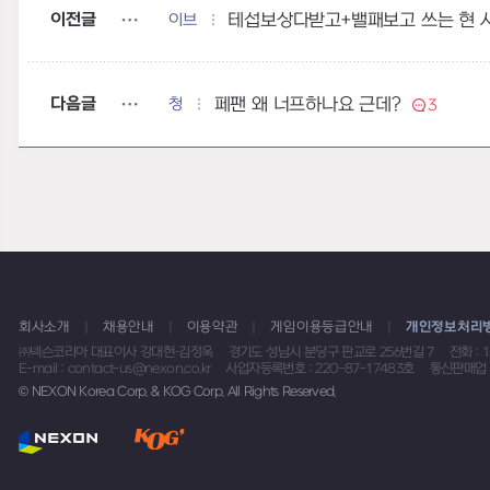
이전글
이브
테섭보상다받고+밸패보고 쓰는 현 
다음글
청
페팬 왜 너프하나요 근데?
3
회사소개
채용안내
이용약관
게임이용등급안내
개인정보처리
㈜넥슨코리아 대표이사 강대현·김정욱
경기도 성남시 분당구 판교로 256번길 7
전화 : 
E-mail : contact-us@nexon.co.kr
사업자등록번호 : 220-87-17483호
통신판매업 
© NEXON Korea Corp. & KOG Corp. All Rights Reserved.