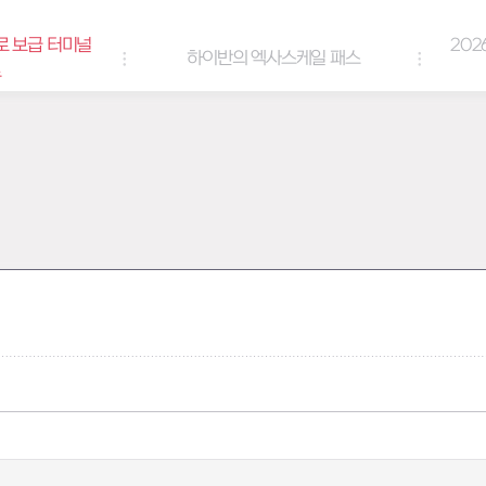
로 보급 터미널
202
하이반의 엑사스케일 패스
트