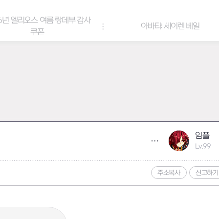
6년 엘리오스 여름 랑데부 감사
아바타: 세이렌 베일
쿠폰
임플
Lv.99
주소복사
신고하기