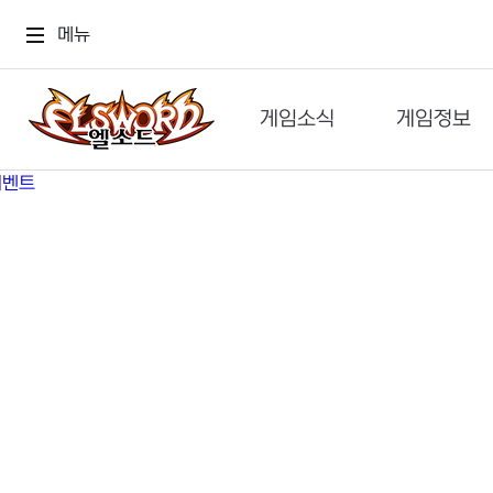
메뉴
게임소식
게임정보
공지사항
세계관
GM메가폰
캐릭터
이벤트 & 캐시샵
가이드
보도자료