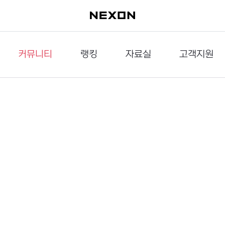
커뮤니티
랭킹
자료실
고객지원
이슈게시판
던전랭킹
다운로드
문의하기
공략게시판
대전랭킹
멀티미디어
신고하기
거래게시판
점령전랭킹
갤러리
건의하기
밸런스토론장
엘타입
보안센터
UCC게시판
작가연재만화